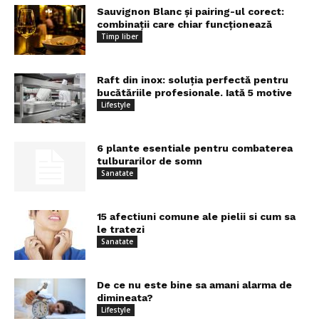
Sauvignon Blanc și pairing-ul corect:
combinații care chiar funcționează
Timp liber
Raft din inox: soluția perfectă pentru
bucătăriile profesionale. Iată 5 motive
Lifestyle
6 plante esentiale pentru combaterea
tulburarilor de somn
Sanatate
15 afectiuni comune ale pielii si cum sa
le tratezi
Sanatate
De ce nu este bine sa amani alarma de
dimineata?
Lifestyle