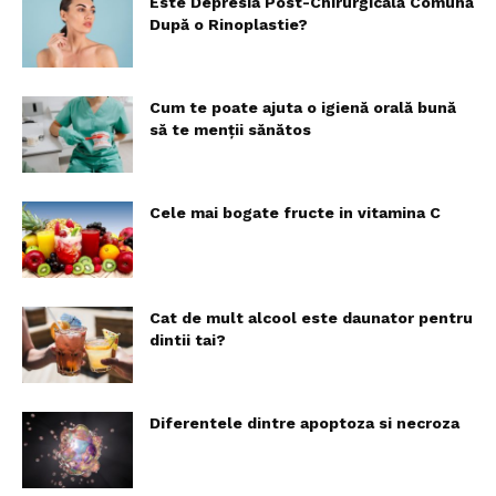
Este Depresia Post-Chirurgicală Comună
După o Rinoplastie?
Cum te poate ajuta o igienă orală bună
să te menții sănătos
Cele mai bogate fructe in vitamina C
Cat de mult alcool este daunator pentru
dintii tai?
Diferentele dintre apoptoza si necroza