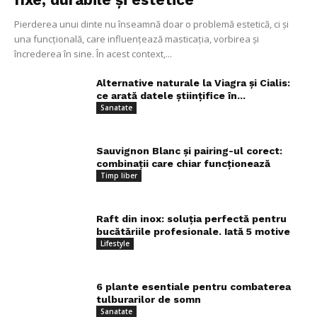
Pierderea unui dinte nu înseamnă doar o problemă estetică, ci și
una funcțională, care influențează masticația, vorbirea și
încrederea în sine. În acest context,...
Alternative naturale la Viagra și Cialis:
ce arată datele științifice în...
Sanatate
Sauvignon Blanc și pairing-ul corect:
combinații care chiar funcționează
Timp liber
Raft din inox: soluția perfectă pentru
bucătăriile profesionale. Iată 5 motive
Lifestyle
6 plante esentiale pentru combaterea
tulburarilor de somn
Sanatate