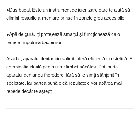
●Duș bucal. Este un instrument de igienizare care te ajută să
elimini resturile alimentare prinse în zonele greu accesibile;
●Apă de gură. Îți protejează smalțul și funcționează ca o
barieră împotriva bacteriilor.
Așadar, aparatul dentar din safir îți oferă eficiență și estetică. E
combinația ideală pentru un zâmbet sănătos. Poți purta
aparatul dentar cu încredere, fără să te simți stânjenit în
societate, iar partea bună e că rezultatele vor apărea mai
repede decât te aștepți.