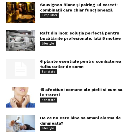
Sauvignon Blanc și pairing-ul corect:
combinații care chiar funcționează
Timp liber
Raft din inox: soluția perfectă pentru
bucătăriile profesionale. Iată 5 motive
Lifestyle
6 plante esentiale pentru combaterea
tulburarilor de somn
Sanatate
15 afectiuni comune ale pielii si cum sa
le tratezi
Sanatate
De ce nu este bine sa amani alarma de
dimineata?
Lifestyle