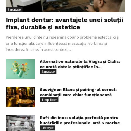
Sanatate
Implant dentar: avantajele unei soluții
fixe, durabile și estetice
Pierderea unui dinte nu înseamnă doar o problemă estetică, ci și
una funcțională, care influențează masticația, vorbirea și
încrederea în sine. În acest context,...
Alternative naturale la Viagra și Cialis:
ce arată datele științifice în...
Sanatate
Sauvignon Blanc și pairing-ul corect:
combinații care chiar funcționează
Timp liber
Raft din inox: soluția perfectă pentru
bucătăriile profesionale. Iată 5 motive
Lifestyle