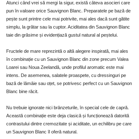
Atunci când vrei să mergi la sigur, există câteva asocieri care
pun în valoare orice Sauvignon Blanc. Preparatele pe bază de
pește sunt printre cele mai potrivite, mai ales dacă sunt gătite
simplu, la grătar sau la cuptor. Aciditatea din Sauvignon Blanc
taie din grăsime și evidențiază gustul natural al peștelui.
Fructele de mare reprezintă o altă alegere inspirată, mai ales
în combinație cu un Sauvignon Blanc din zone precum Valea
Loarei sau Noua Zeelandă, unde profilul aromatic este mai
intens. De asemenea, salatele proaspete, cu dressinguri pe
bază de lămâie sau oțet, se potrivesc perfect cu un Sauvignon
Blanc bine răcit.
Nu trebuie ignorate nici brânzeturile, în special cele de capră.
Această combinație este deja clasică și funcționează datorită
contrastului dintre cremozitate și aciditate, un echilibru pe care
un Sauvignon Blanc îl oferă natural.