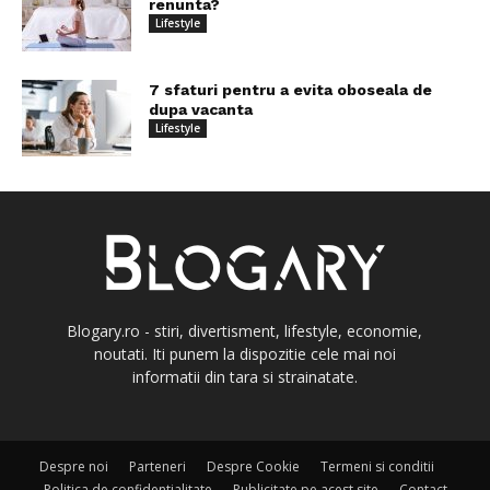
renunta?
Lifestyle
7 sfaturi pentru a evita oboseala de
dupa vacanta
Lifestyle
Blogary.ro - stiri, divertisment, lifestyle, economie,
noutati. Iti punem la dispozitie cele mai noi
informatii din tara si strainatate.
Despre noi
Parteneri
Despre Cookie
Termeni si conditii
Politica de confidentialitate
Publicitate pe acest site
Contact