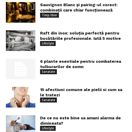
Sauvignon Blanc și pairing-ul corect:
combinații care chiar funcționează
Timp liber
Raft din inox: soluția perfectă pentru
bucătăriile profesionale. Iată 5 motive
Lifestyle
6 plante esentiale pentru combaterea
tulburarilor de somn
Sanatate
15 afectiuni comune ale pielii si cum sa
le tratezi
Sanatate
De ce nu este bine sa amani alarma de
dimineata?
Lifestyle