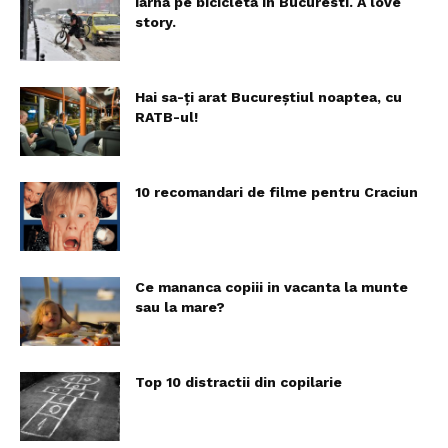
Iarna pe bicicleta in Bucuresti. A love
story.
Hai sa-ți arat Bucureștiul noaptea, cu
RATB-ul!
10 recomandari de filme pentru Craciun
Ce mananca copiii in vacanta la munte
sau la mare?
Top 10 distractii din copilarie