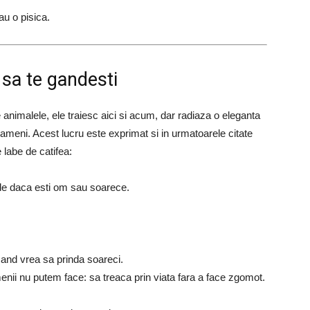
au o pisica.
 sa te gandesti
te animalele, ele traiesc aici si acum, dar radiaza o eleganta
oameni. Acest lucru este exprimat si in urmatoarele citate
e labe de catifea:
de daca esti om sau soarece.
 cand vrea sa prinda soareci.
menii nu putem face: sa treaca prin viata fara a face zgomot.