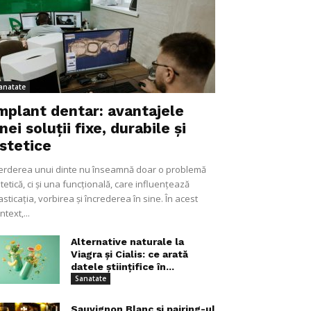
anatate
mplant dentar: avantajele
nei soluții fixe, durabile și
stetice
erderea unui dinte nu înseamnă doar o problemă
tetică, ci și una funcțională, care influențează
sticația, vorbirea și încrederea în sine. În acest
ntext,...
Alternative naturale la
Viagra și Cialis: ce arată
datele științifice în...
Sanatate
Sauvignon Blanc și pairing-ul