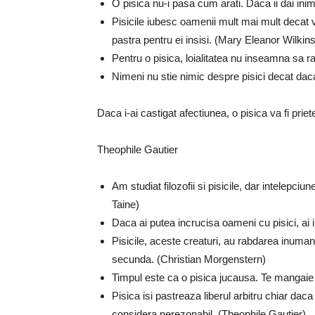
O pisica nu-i pasa cum arati. Daca ii dai inima
Pisicile iubesc oamenii mult mai mult decat 
pastra pentru ei insisi. (Mary Eleanor Wilki
Pentru o pisica, loialitatea nu inseamna sa r
Nimeni nu stie nimic despre pisici decat dac
Daca i-ai castigat afectiunea, o pisica va fi priet
Theophile Gautier
Am studiat filozofii si pisicile, dar intelepci
Taine)
Daca ai putea incrucisa oameni cu pisici, ai 
Pisicile, aceste creaturi, au rabdarea inuma
secunda. (Christian Morgenstern)
Timpul este ca o pisica jucausa. Te mangaie 
Pisica isi pastreaza liberul arbitru chiar daca
considera nerezonabil. (Theophile Gautier)