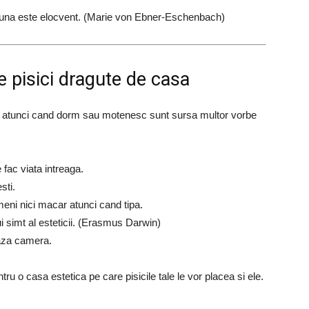
iauna este elocvent. (Marie von Ebner-Eschenbach)
 pisici dragute de casa
r si atunci cand dorm sau motenesc sunt sursa multor vorbe
 fac viata intreaga.
sti.
meni nici macar atunci cand tipa.
ui simt al esteticii. (Erasmus Darwin)
eaza camera.
ru o casa estetica pe care pisicile tale le vor placea si ele.