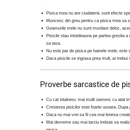
Pisica mea nu are ciudatenii, sunt efecte spe
Muncesc din greu pentru ca pisica mea sa se
Geamurile mele nu sunt murdare deloc, aceas
Pisicile stau intotdeauna pe partea gresita a us
sa iasa.
Nu este par de pisica pe hainele mele, este s
Daca pisicile se ingrasa prea mult, ar trebui 
Proverbe sarcastice de pi
Cu cat intalnesc mai multi oameni, cu atat im
Cresterea pisicilor este foarte usoara. Dupa p
Daca nu mai vrei sa fii cea mai lenesa creatur
Mai devreme sau mai tarziu trebuie sa realiz
pisica.