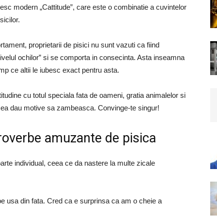
zesc modern „Cattitude”, care este o combinatie a cuvintelor
icilor.
ortament, proprietarii de pisici nu sunt vazuti ca fiind
 nivelul ochilor” si se comporta in consecinta. Asta inseamna
imp ce altii le iubesc exact pentru asta.
titudine cu totul speciala fata de oameni, gratia animalelor si
 adesea dau motive sa zambeasca. Convinge-te singur!
 Proverbe amuzante de pisica
oarte individual, ceea ce da nastere la multe zicale
e usa din fata. Cred ca e surprinsa ca am o cheie a