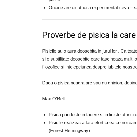
Oricine are cicatrici a experimentat ceva – s
Proverbe de pisica la care
Pisicile au o aura deosebita in jurul lor . Ca toa
si o subtilitate deosebite care fascineaza multi 
filozofice si intelepciunea despre iubitele noastr
Daca o pisica neagra are sau nu ghinion, depin
Max O’Rell
Pisica pandeste in tacere si in liniste atunci
Pisicile realizeaza fara efort ceea ce noi oa
(Ernest Hemingway)