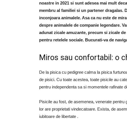
noastre in 2021 si sunt adesea mai mult deca
membru al familiei si un partener dragalas. D
inconjoara animalele. Asa ca nu este de mirar
despre animalele de companie legendare. Va 
adunat zicale amuzante, precum si zicale de 
pentru retelele sociale. Bucurati-va de navig
Miros sau confortabil: o c
De la pisica cu pedigree calma la pisica furtun
de pisici. Cu toate acestea, toate pisicile au ca
pentru independenta sa si momentele rafinate d
Pisicile au fost, de asemenea, venerate pentru 
lor are proprietati vindecatoare. Exista, de ase
iubitoare de libertate .