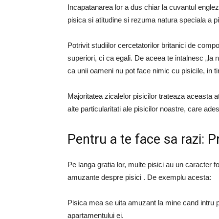
Incapatanarea lor a dus chiar la cuvantul engle
pisica si atitudine si rezuma natura speciala a pis
Potrivit studiilor cercetatorilor britanici de comp
superiori, ci ca egali. De aceea te intalnesc „la
ca unii oameni nu pot face nimic cu pisicile, in t
Majoritatea zicalelor pisicilor trateaza aceasta a
alte particularitati ale pisicilor noastre, care
Pentru a te face sa razi:
Pe langa gratia lor, multe pisici au un caracter f
amuzante despre pisici . De exemplu acesta:
Pisica mea se uita amuzant la mine cand intru p
apartamentului ei.