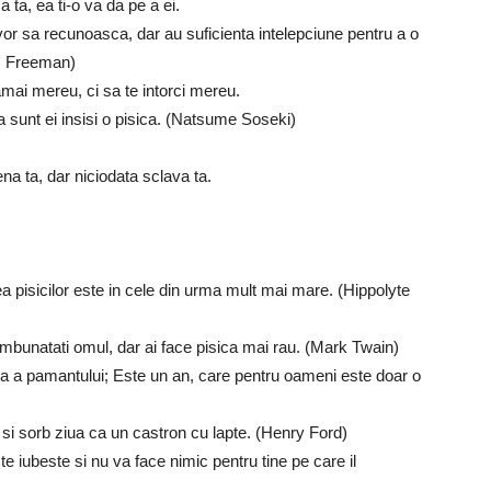
 ta, ea ti-o va da pe a ei.
vor sa recunoasca, dar au suficienta intelepciune pentru a o
ns Freeman)
amai mereu, ci sa te intorci mereu.
a sunt ei insisi o pisica. (Natsume Soseki)
ena ta, dar niciodata sclava ta.
unea pisicilor este in cele din urma mult mai mare. (Hippolyte
imbunatati omul, dar ai face pisica mai rau. (Mark Twain)
na a pamantului; Este un an, care pentru oameni este doar o
si sorb ziua ca un castron cu lapte. (Henry Ford)
 te iubeste si nu va face nimic pentru tine pe care il