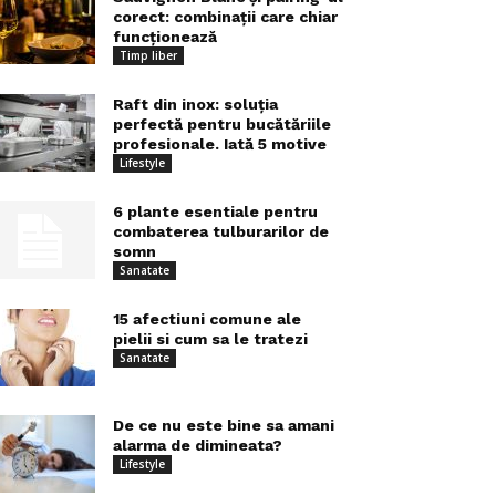
corect: combinații care chiar
funcționează
Timp liber
Raft din inox: soluția
perfectă pentru bucătăriile
profesionale. Iată 5 motive
Lifestyle
6 plante esentiale pentru
combaterea tulburarilor de
somn
Sanatate
15 afectiuni comune ale
pielii si cum sa le tratezi
Sanatate
De ce nu este bine sa amani
alarma de dimineata?
Lifestyle