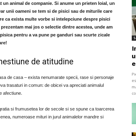
t un animal de companie. Si anume un prieten loial, un
ar unii oameni se tem si de pisici sau de miturile care
e ca exista multe vorbe si intelepciune despre pisici
prezentam mai jos o selectie dintre acestea, unde am
pisica pentru a va pune pe ganduri sau scurte zicale
S
are!
I
u
hestiune de atitudine
e
Pi
oasa de casa – exista nenumarate specii, rase si personaje
es
teva trasaturi in comun: de obicei va apreciati animalul
ma
e afectiune.
co
gratia si frumusetea lor de secole si se spune ca toarcerea
menea, numeroase mituri in jurul animalelor mandre si