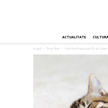
ACTUALITATE
CULTUR
Acasă
Timp liber
Cele mai frumoase 65 de citate 