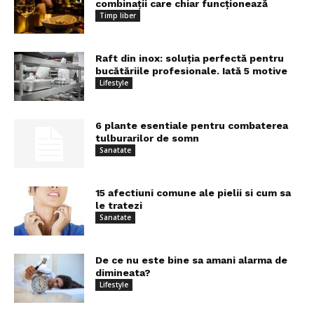
combinații care chiar funcționează
Timp liber
Raft din inox: soluția perfectă pentru
bucătăriile profesionale. Iată 5 motive
Lifestyle
6 plante esentiale pentru combaterea
tulburarilor de somn
Sanatate
15 afectiuni comune ale pielii si cum sa
le tratezi
Sanatate
De ce nu este bine sa amani alarma de
dimineata?
Lifestyle