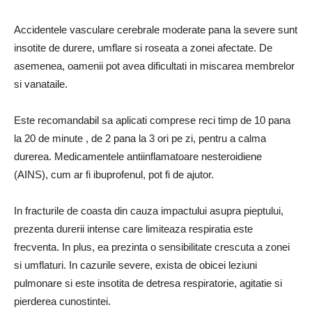
Accidentele vasculare cerebrale moderate pana la severe sunt
insotite de durere, umflare si roseata a zonei afectate. De
asemenea, oamenii pot avea dificultati in miscarea membrelor
si vanataile.
Este recomandabil sa aplicati comprese reci timp de 10 pana
la 20 de minute , de 2 pana la 3 ori pe zi, pentru a calma
durerea. Medicamentele antiinflamatoare nesteroidiene
(AINS), cum ar fi ibuprofenul, pot fi de ajutor.
In fracturile de coasta din cauza impactului asupra pieptului,
prezenta durerii intense care limiteaza respiratia este
frecventa. In plus, ea prezinta o sensibilitate crescuta a zonei
si umflaturi. In cazurile severe, exista de obicei leziuni
pulmonare si este insotita de detresa respiratorie, agitatie si
pierderea cunostintei.