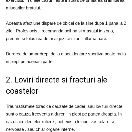
exercitiul. In unele cazuri, este insotita de umflarea si limitarea
miscarilor bratului.
Aceasta afectiune dispare de obicei de la sine dupa 1 pana la 2
zile . Profesionistii recomanda odihna si masajul in zona,
precum si folosirea de analgezice si antiinflamatoare.
Durerea de umar drept de la o accidentare sportiva poate radia
in piept pe aceeasi parte.
2. Loviri directe si fracturi ale
coastelor
Traumatismele toracice cauzate de caderi sau lovituri directe
sunt o cauza frecventa a durerii in piept pe partea dreapta. In
cazul accidentelor rutiere , pot exista leziuni vasculare si
nervoase , sau chiar organe interne.