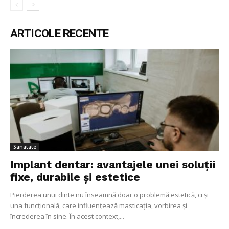
ARTICOLE RECENTE
Sanatate
Implant dentar: avantajele unei soluții
fixe, durabile și estetice
Pierderea unui dinte nu înseamnă doar o problemă estetică, ci și
una funcțională, care influențează masticația, vorbirea și
încrederea în sine. În acest context,...