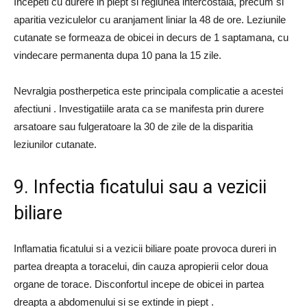
Incepeti cu durere in piept si regiunea intercostala, precum si
aparitia veziculelor cu aranjament liniar la 48 de ore. Leziunile
cutanate se formeaza de obicei in decurs de 1 saptamana, cu
vindecare permanenta dupa 10 pana la 15 zile.
Nevralgia postherpetica este principala complicatie a acestei
afectiuni . Investigatiile arata ca se manifesta prin durere
arsatoare sau fulgeratoare la 30 de zile de la disparitia
leziunilor cutanate.
9. Infectia ficatului sau a vezicii
biliare
Inflamatia ficatului si a vezicii biliare poate provoca dureri in
partea dreapta a toracelui, din cauza apropierii celor doua
organe de torace. Disconfortul incepe de obicei in partea
dreapta a abdomenului si se extinde in piept .