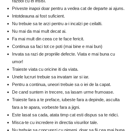
razboi cu ei insisi.
Priveste inapoi doar pentru a vedea cat de departe ai ajuns.
Intotdeauna ai fost suficient.
Nu trebuie sa te arzi pentru a-i incalzi pe ceilalti.
Nu mai da mai mult decat ai.
Fa mai mult din ceea ce te face fericit.
Continua sa faci tot ce poti (mai bine e mai bun)
Invata sa razi de propriile defecte. Viata e mai buna cu
umor!
Traieste viata cu oricine iti da viata.
Unele lucruri trebuie sa invatam iar si iar.
Pentru a continua, uneori trebuie sa o iei de la capat.
De cand suntem in trecere, sa lasam urme frumoase.
Traieste fara a te preface, iubeste fara a depinde, asculta
fara a te apara, vorbeste fara a jigni.
Este lasat sa cada, atata timp cat esti dispus sa te ridici.
Misca-te cu incredere in directia visurilor tale.
Nu trebuie sa concurezi cu nimeni, doar sa fii cea mai buna