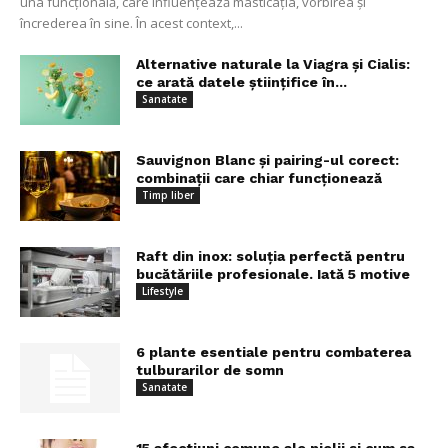
una funcțională, care influențează masticația, vorbirea și
încrederea în sine. În acest context,...
Alternative naturale la Viagra și Cialis:
ce arată datele științifice în...
Sanatate
Sauvignon Blanc și pairing-ul corect:
combinații care chiar funcționează
Timp liber
Raft din inox: soluția perfectă pentru
bucătăriile profesionale. Iată 5 motive
Lifestyle
6 plante esentiale pentru combaterea
tulburarilor de somn
Sanatate