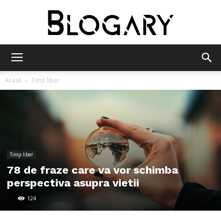
Blogary
Acasă
Timp liber
Timp liber
78 de fraze care va vor schimba
perspectiva asupra vietii
124