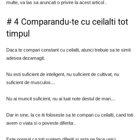
multe, va las sa aruncati o privire la acest articol .
# 4 Comparandu-te cu ceilalti tot
timpul
Daca te compari constant cu ceilalti, atunci trebuie sa te simti
adesea dezamagit.
Nu esti suficient de inteligent, nu suficient de cultivat, nu
suficient de musculos…
Nu ai muncit suficient, nu ai luat note destul de mari…
Dar in sine, la ce iti foloseste sa te compari cu ceilalti, cand toti
avem o viata si o poveste diferita .
Este normal ca toti suntem diferiti si asta ne face unici .