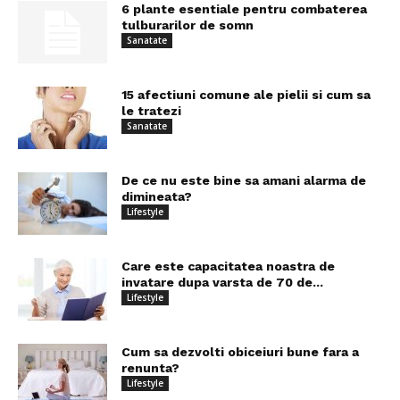
6 plante esentiale pentru combaterea
tulburarilor de somn
Sanatate
15 afectiuni comune ale pielii si cum sa
le tratezi
Sanatate
De ce nu este bine sa amani alarma de
dimineata?
Lifestyle
Care este capacitatea noastra de
invatare dupa varsta de 70 de...
Lifestyle
Cum sa dezvolti obiceiuri bune fara a
renunta?
Lifestyle