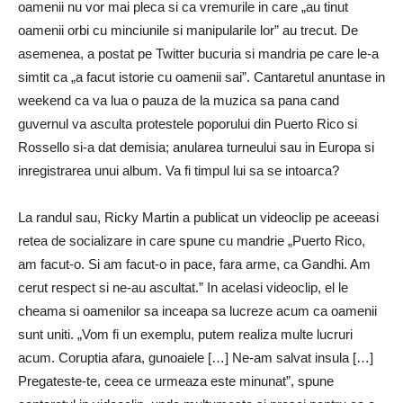
oamenii nu vor mai pleca si ca vremurile in care „au tinut
oamenii orbi cu minciunile si manipularile lor” au trecut.
De
asemenea, a postat pe Twitter bucuria si mandria pe care le-a
simtit ca „a facut istorie cu oamenii sai”.
Cantaretul anuntase in
weekend ca va lua o pauza de la muzica sa pana cand
guvernul va asculta protestele poporului din Puerto Rico si
Rossello si-a dat demisia;
anularea turneului sau in Europa si
inregistrarea unui album.
Va fi timpul lui sa se intoarca?
La randul sau, Ricky Martin a publicat un videoclip pe aceeasi
retea de socializare in care spune cu mandrie „Puerto Rico,
am facut-o.
Si am facut-o in pace, fara arme, ca Gandhi.
Am
cerut respect si ne-au ascultat.”
In acelasi videoclip, el le
cheama si oamenilor sa inceapa sa lucreze acum ca oamenii
sunt uniti.
„Vom fi un exemplu, putem realiza multe lucruri
acum.
Coruptia afara, gunoaiele […] Ne-am salvat insula […]
Pregateste-te, ceea ce urmeaza este minunat”, spune