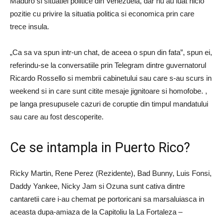
Maduro si situatiei politice din Venezuela, dar nu au luat nicio
pozitie cu privire la situatia politica si economica prin care
trece insula.
„Ca sa va spun intr-un chat, de aceea o spun din fata”, spun ei,
referindu-se la conversatiile prin Telegram dintre guvernatorul
Ricardo Rossello si membrii cabinetului sau care s-au scurs in
weekend si in care sunt citite mesaje jignitoare si homofobe. ,
pe langa presupusele cazuri de coruptie din timpul mandatului
sau care au fost descoperite.
Ce se intampla in Puerto Rico?
Ricky Martin, Rene Perez (Rezidente), Bad Bunny, Luis Fonsi,
Daddy Yankee, Nicky Jam si Ozuna sunt cativa dintre
cantaretii care i-au chemat pe portoricani sa marsaluiasca in
aceasta dupa-amiaza de la Capitoliu la La Fortaleza –