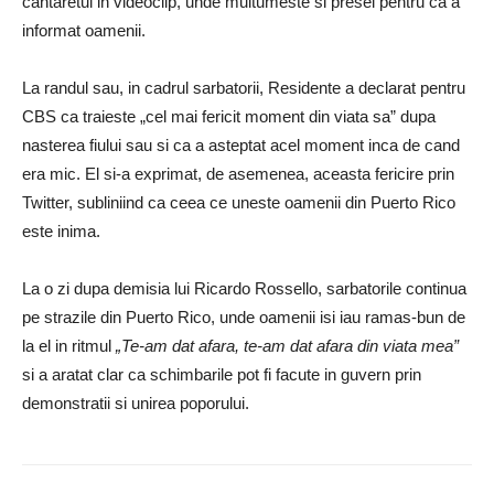
cantaretul in videoclip, unde multumeste si presei pentru ca a
informat oamenii.
La randul sau, in cadrul sarbatorii, Residente a declarat pentru
CBS ca traieste „cel mai fericit moment din viata sa” dupa
nasterea fiului sau si ca a asteptat acel moment inca de cand
era mic.
El si-a exprimat, de asemenea, aceasta fericire prin
Twitter, subliniind ca ceea ce uneste oamenii din Puerto Rico
este inima.
La o zi dupa demisia lui Ricardo Rossello, sarbatorile continua
pe strazile din Puerto Rico, unde oamenii isi iau ramas-bun de
la el in ritmul
„Te-am dat afara, te-am dat afara din viata mea”
si a aratat clar ca schimbarile pot fi facute in guvern prin
demonstratii si unirea poporului.