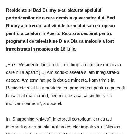
Residente
si
Bad
Bunny
s-au alaturat apelului
portoricanilor de a cere demisia guvernatorului.
Bad
Bunny a intrerupt activitatile turneului sau european
pentru a calatori in Puerto Rico si a declarat pentru
programul de televiziune Dia a Dia ca melodia a fost
inregistrata in noaptea de 16 iulie.
„Eu si
Residente
lucram de mult timp la o lucrare muzicala
care nu a aparut […] Am scris-o aseara si am inregistrat-o
aseara.
Am terminat pe la doua dimineata, l-am trimis la
Residente si el l-a amestecat cu producatorii pentru a putea fi
lansat cat mai curand, pentru a ne lasa sa simtim si sa
motivam oamenii”, a spus el.
In „Sharpening Knives”, interpretii portoricani critica alti
interpreti care s-au alaturat protestelor impotriva lui Nicolas