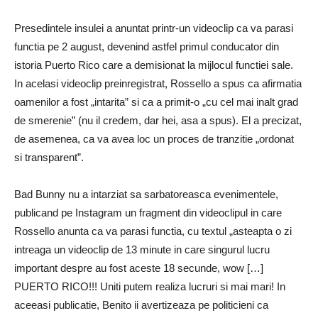
Presedintele insulei a anuntat printr-un videoclip ca va parasi
functia pe 2 august, devenind astfel primul conducator din
istoria Puerto Rico care a demisionat la mijlocul functiei sale.
In acelasi videoclip preinregistrat, Rossello a spus ca afirmatia
oamenilor a fost „intarita” si ca a primit-o „cu cel mai inalt grad
de smerenie” (nu il credem, dar hei, asa a spus).
El a precizat,
de asemenea, ca va avea loc un proces de tranzitie „ordonat
si transparent”.
Bad Bunny nu a intarziat sa sarbatoreasca evenimentele,
publicand pe Instagram un fragment din videoclipul in care
Rossello anunta ca va parasi functia, cu textul „asteapta o zi
intreaga un videoclip de 13 minute in care singurul lucru
important despre au fost aceste 18 secunde, wow […]
PUERTO RICO!!!
Uniti putem realiza lucruri si mai mari!
In
aceeasi publicatie, Benito ii avertizeaza pe politicieni ca