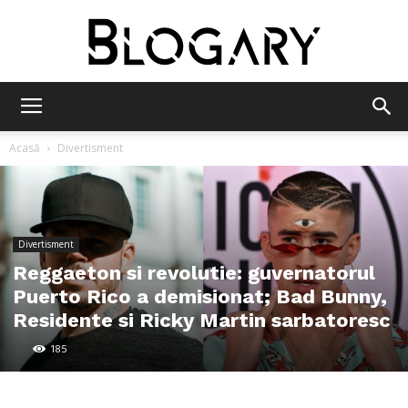
Blogary
Acasă
Divertisment
Divertisment
Reggaeton si revolutie: guvernatorul
Puerto Rico a demisionat; Bad Bunny,
Residente si Ricky Martin sarbatoresc
185