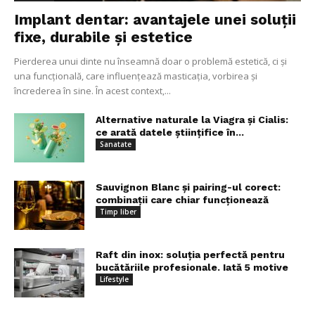
Implant dentar: avantajele unei soluții
fixe, durabile și estetice
Pierderea unui dinte nu înseamnă doar o problemă estetică, ci și
una funcțională, care influențează masticația, vorbirea și
încrederea în sine. În acest context,...
Alternative naturale la Viagra și Cialis:
ce arată datele științifice în...
Sanatate
Sauvignon Blanc și pairing-ul corect:
combinații care chiar funcționează
Timp liber
Raft din inox: soluția perfectă pentru
bucătăriile profesionale. Iată 5 motive
Lifestyle