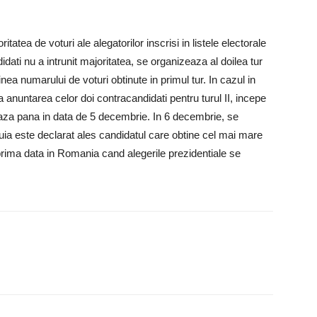
itatea de voturi ale alegatorilor inscrisi in listele electorale
dati nu a intrunit majoritatea, se organizeaza al doilea tur
rdinea numarului de voturi obtinute in primul tur. In cazul in
a anuntarea celor doi contracandidati pentru turul II, incepe
eaza pana in data de 5 decembrie. In 6 decembrie, se
ruia este declarat ales candidatul care obtine cel mai mare
prima data in Romania cand alegerile prezidentiale se