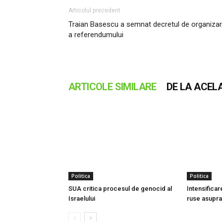
Articolul precedent
Traian Basescu a semnat decretul de organiza
a referendumului
ARTICOLE SIMILARE
DE LA ACEL
Politica
Politica
SUA critica procesul de genocid al
Intensificar
Israelului
ruse asupra