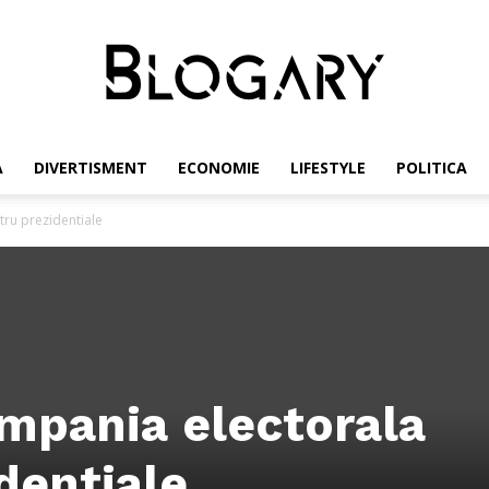
A
DIVERTISMENT
ECONOMIE
LIFESTYLE
POLITICA
Blogary
tru prezidentiale
mpania electorala
dentiale