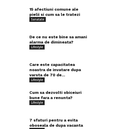
15 afectiuni comune ale
pielii si cum sa le tratezi
Sanatate
De ce nu este bine sa amani
alarma de dimineata?
Lifestyle
Care este capacitatea
noastra de invatare dupa
varsta de 70 de...
Lifestyle
Cum sa dezvolti obiceiuri
bune fara a renunta?
Lifestyle
7 sfaturi pentru a evita
oboseala de dupa vacanta