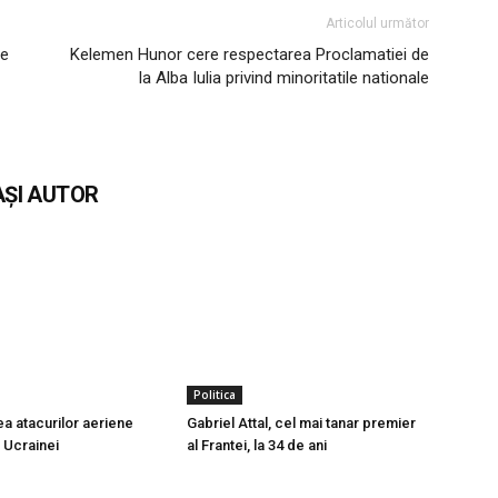
Articolul următor
re
Kelemen Hunor cere respectarea Proclamatiei de
la Alba Iulia privind minoritatile nationale
AȘI AUTOR
Politica
ea atacurilor aeriene
Gabriel Attal, cel mai tanar premier
 Ucrainei
al Frantei, la 34 de ani