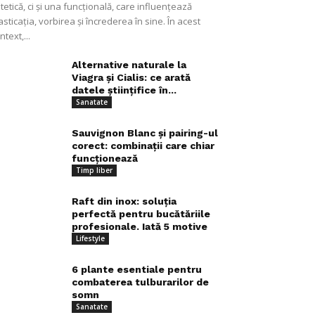
tetică, ci și una funcțională, care influențează
sticația, vorbirea și încrederea în sine. În acest
ntext,...
Alternative naturale la
Viagra și Cialis: ce arată
datele științifice în...
Sanatate
Sauvignon Blanc și pairing-ul
corect: combinații care chiar
funcționează
Timp liber
Raft din inox: soluția
perfectă pentru bucătăriile
profesionale. Iată 5 motive
Lifestyle
6 plante esentiale pentru
combaterea tulburarilor de
somn
Sanatate