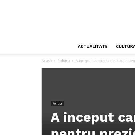
ACTUALITATE
CULTUR
Acasă
Politica
A inceput campania electorala pen
Politica
A inceput ca
pentru prezi