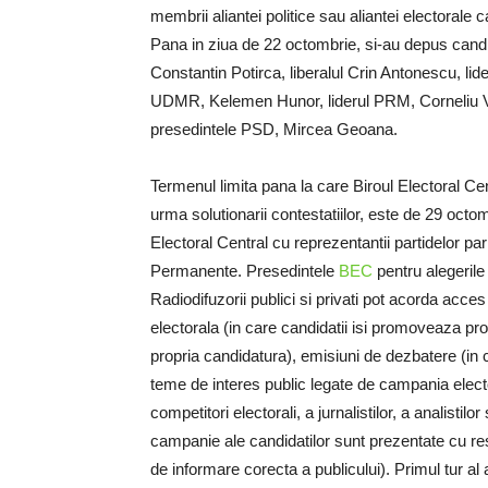
membrii aliantei politice sau aliantei electorale 
Pana in ziua de 22 octombrie, si-au depus candid
Constantin Potirca, liberalul Crin Antonescu, l
UDMR, Kelemen Hunor, liderul PRM, Corneliu Vad
presedintele PSD, Mircea Geoana.
Termenul limita pana la care Biroul Electoral Ce
urma solutionarii contestatiilor, este de 29 octo
Electoral Central cu reprezentantii partidelor pa
Permanente. Presedintele
BEC
pentru alegerile
Radiodifuzorii publici si privati pot acorda acce
electorala (in care candidatii isi promoveaza pro
propria candidatura), emisiuni de dezbatere (in c
teme de interes public legate de campania electo
competitori electorali, a jurnalistilor, a analistilor 
campanie ale candidatilor sunt prezentate cu respe
de informare corecta a publicului). Primul tur al