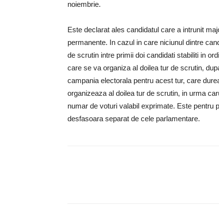
noiembrie.
Este declarat ales candidatul care a intrunit major
permanente. In cazul in care niciunul dintre candi
de scrutin intre primii doi candidati stabiliti in o
care se va organiza al doilea tur de scrutin, dup
campania electorala pentru acest tur, care dur
organizeaza al doilea tur de scrutin, in urma ca
numar de voturi valabil exprimate. Este pentru 
desfasoara separat de cele parlamentare.
Share