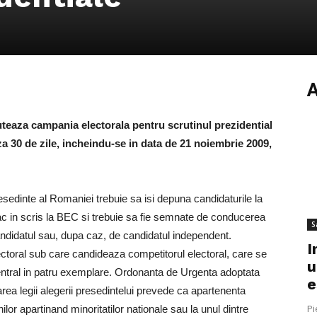
uteaza campania electorala pentru scrutinul prezidential
 30 de zile, incheindu-se in data de 21 noiembrie 2009,
esedinte al Romaniei trebuie sa isi depuna candidaturile la
fac in scris la BEC si trebuie sa fie semnate de conducerea
S
candidatul sau, dupa caz, de candidatul independent.
I
toral sub care candideaza competitorul electoral, care se
u
Central in patru exemplare. Ordonanta de Urgenta adoptata
e
ea legii alegerii presedintelui prevede ca apartenenta
Pi
nilor apartinand minoritatilor nationale sau la unul dintre