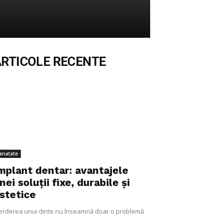
ARTICOLE RECENTE
anatate
mplant dentar: avantajele
nei soluții fixe, durabile și
stetice
erderea unui dinte nu înseamnă doar o problemă