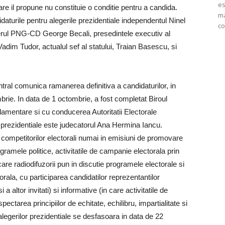
es
care il propune nu constituie o conditie pentru a candida.
ma
aturile pentru alegerile prezidentiale independentul Ninel
co
iderul PNG-CD George Becali, presedintele executiv al
im Tudor, actualul sef al statului, Traian Basescu, si
ntral comunica ramanerea definitiva a candidaturilor, in
mbrie. In data de 1 octombrie, a fost completat Biroul
rlamentare si cu conducerea Autoritatii Electorale
 prezidentiale este judecatorul Ana Hermina Iancu.
s competitorilor electorali numai in emisiuni de promovare
gramele politice, activitatile de campanie electorala prin
are radiodifuzorii pun in discutie programele electorale si
rala, cu participarea candidatilor reprezentantilor
si a altor invitati) si informative (in care activitatile de
ctarea principiilor de echitate, echilibru, impartialitate si
 alegerilor prezidentiale se desfasoara in data de 22