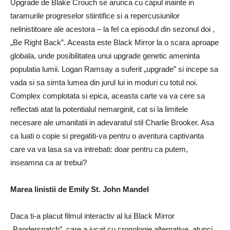
Upgrade de Blake Crouch se arunca cu capul inainte in
taramurile progreselor stiintifice si a repercusiunilor
nelinistitoare ale acestora – la fel ca episodul din sezonul doi ,
„Be Right Back”. Aceasta este Black Mirror la o scara aproape
globala, unde posibilitatea unui upgrade genetic ameninta
populatia lumii. Logan Ramsay a suferit „upgrade” si incepe sa
vada si sa simta lumea din jurul lui in moduri cu totul noi.
Complex complotata si epica, aceasta carte va va cere sa
reflectati atat la potentialul nemarginit, cat si la limitele
necesare ale umanitatii in adevaratul stil Charlie Brooker. Asa
ca luati o copie si pregatiti-va pentru o aventura captivanta
care va va lasa sa va intrebati: doar pentru ca putem,
inseamna ca ar trebui?
Marea linistii de Emily St. John Mandel
Daca ti-a placut filmul interactiv al lui Black Mirror
„Bandersnatch”, care a jucat cu cronologie alternative, atunci