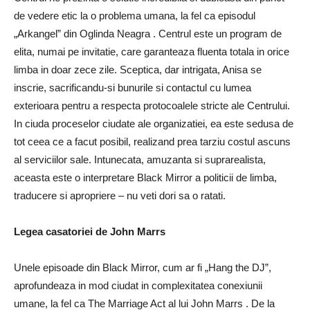
de vedere etic la o problema umana, la fel ca episodul
„Arkangel” din Oglinda Neagra . Centrul este un program de
elita, numai pe invitatie, care garanteaza fluenta totala in orice
limba in doar zece zile. Sceptica, dar intrigata, Anisa se
inscrie, sacrificandu-si bunurile si contactul cu lumea
exterioara pentru a respecta protocoalele stricte ale Centrului.
In ciuda proceselor ciudate ale organizatiei, ea este sedusa de
tot ceea ce a facut posibil, realizand prea tarziu costul ascuns
al serviciilor sale. Intunecata, amuzanta si suprarealista,
aceasta este o interpretare Black Mirror a politicii de limba,
traducere si apropriere – nu veti dori sa o ratati.
Legea casatoriei de John Marrs
Unele episoade din Black Mirror, cum ar fi „Hang the DJ”,
aprofundeaza in mod ciudat in complexitatea conexiunii
umane, la fel ca The Marriage Act al lui John Marrs . De la