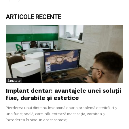
ARTICOLE RECENTE
Sanatate
Implant dentar: avantajele unei soluții
fixe, durabile și estetice
Pierderea unui dinte nu înseamnă doar o problemă estetică, ci și
una funcțională, care influențează masticația, vorbirea și
încrederea în sine. În acest context,...