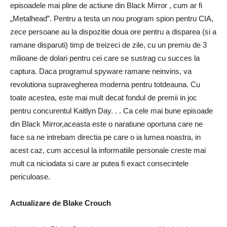
episoadele mai pline de actiune din Black Mirror , cum ar fi
„Metalhead”. Pentru a testa un nou program spion pentru CIA,
zece persoane au la dispozitie doua ore pentru a disparea (si a
ramane disparuti) timp de treizeci de zile, cu un premiu de 3
milioane de dolari pentru cei care se sustrag cu succes la
captura. Daca programul spyware ramane neinvins, va
revolutiona supravegherea moderna pentru totdeauna. Cu
toate acestea, este mai mult decat fondul de premii in joc
pentru concurentul Kaitlyn Day. . . Ca cele mai bune episoade
din Black Mirror,aceasta este o naratiune oportuna care ne
face sa ne intrebam directia pe care o ia lumea noastra, in
acest caz, cum accesul la informatiile personale creste mai
mult ca niciodata si care ar putea fi exact consecintele
periculoase.
Actualizare de Blake Crouch