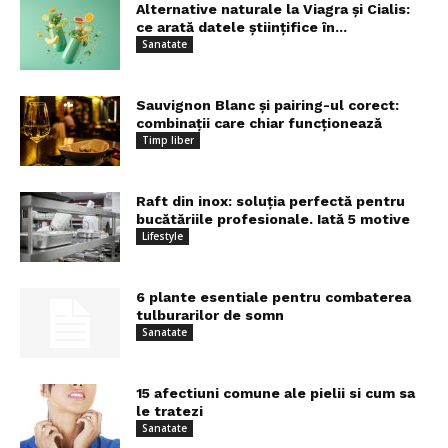
Alternative naturale la Viagra și Cialis:
ce arată datele științifice în...
Sanatate
Sauvignon Blanc și pairing-ul corect:
combinații care chiar funcționează
Timp liber
Raft din inox: soluția perfectă pentru
bucătăriile profesionale. Iată 5 motive
Lifestyle
6 plante esentiale pentru combaterea
tulburarilor de somn
Sanatate
15 afectiuni comune ale pielii si cum sa
le tratezi
Sanatate