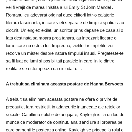
vei fi vrajit de marea linistita a lui Emily St John Mandel .
Romanul cu adevarat original duce cititorii intr-o calatorie
literara fascinanta, in care vieti separate de timp si spatiu s-au
ciocnit. Un englez exilat, un scriitor prins departe de casa si o
fata destinata sa moara prea tanara, au intrezarit fiecare o
lume care nu este a lor. Impreuna, vietile lor impletite vor
rezolva un mister despre natura timpului insusi. Pregateste-te
sa fii luat de lumi si posibilitati paralele in care liniile dintre
realitate se estompeaza ca niciodata. . .
A trebuit sa eliminam aceasta postare de Hanna Bervoets
A trebuit sa eliminam aceasta postare ne ofera o privire de
precautie, fara restrictii, in adancurile intunecate ale retelelor
sociale. Ca ultima solutie de angajare, Kayleigh isi ia un loc de
munca ca moderator de continut, analizand ura si oroarea pe
care oamenii le posteaza online. Kayleigh se pricepe la rolul ei