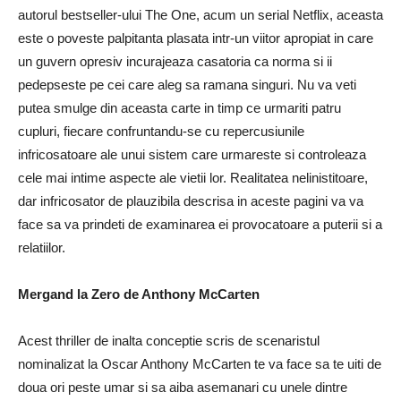
autorul bestseller-ului The One, acum un serial Netflix, aceasta
este o poveste palpitanta plasata intr-un viitor apropiat in care
un guvern opresiv incurajeaza casatoria ca norma si ii
pedepseste pe cei care aleg sa ramana singuri. Nu va veti
putea smulge din aceasta carte in timp ce urmariti patru
cupluri, fiecare confruntandu-se cu repercusiunile
infricosatoare ale unui sistem care urmareste si controleaza
cele mai intime aspecte ale vietii lor. Realitatea nelinistitoare,
dar infricosator de plauzibila descrisa in aceste pagini va va
face sa va prindeti de examinarea ei provocatoare a puterii si a
relatiilor.
Mergand la Zero de Anthony McCarten
Acest thriller de inalta conceptie scris de scenaristul
nominalizat la Oscar Anthony McCarten te va face sa te uiti de
doua ori peste umar si sa aiba asemanari cu unele dintre