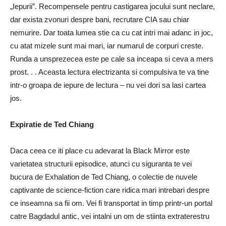
„Iepurii”. Recompensele pentru castigarea jocului sunt neclare,
dar exista zvonuri despre bani, recrutare CIA sau chiar
nemurire. Dar toata lumea stie ca cu cat intri mai adanc in joc,
cu atat mizele sunt mai mari, iar numarul de corpuri creste.
Runda a unsprezecea este pe cale sa inceapa si ceva a mers
prost. . . Aceasta lectura electrizanta si compulsiva te va tine
intr-o groapa de iepure de lectura – nu vei dori sa lasi cartea
jos.
Expiratie de Ted Chiang
Daca ceea ce iti place cu adevarat la Black Mirror este
varietatea structurii episodice, atunci cu siguranta te vei
bucura de Exhalation de Ted Chiang, o colectie de nuvele
captivante de science-fiction care ridica mari intrebari despre
ce inseamna sa fii om. Vei fi transportat in timp printr-un portal
catre Bagdadul antic, vei intalni un om de stiinta extraterestru