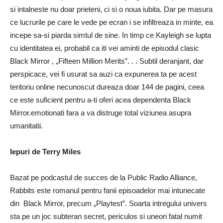
si intalneste nu doar prieteni, ci si o noua iubita. Dar pe masura
ce lucrurile pe care le vede pe ecran i se infiltreaza in minte, ea
incepe sa-si piarda simtul de sine. In timp ce Kayleigh se lupta
cu identitatea ei, probabil ca iti vei aminti de episodul clasic
Black Mirror , „Fifteen Million Merits”. . . Subtil deranjant, dar
perspicace, vei fi usurat sa auzi ca expunerea ta pe acest
teritoriu online necunoscut dureaza doar 144 de pagini, ceea
ce este suficient pentru a-ti oferi acea dependenta Black
Mirror.emotionati fara a va distruge total viziunea asupra
umanitatii.
Iepuri de Terry Miles
Bazat pe podcastul de succes de la Public Radio Alliance,
Rabbits este romanul pentru fanii episoadelor mai intunecate
din Black Mirror, precum „Playtest”. Soarta intregului univers
sta pe un joc subteran secret, periculos si uneori fatal numit