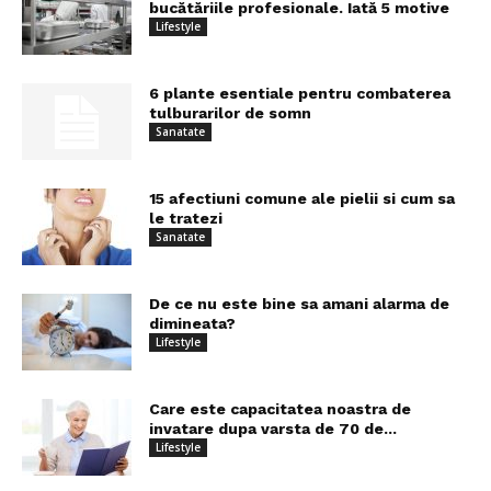
bucătăriile profesionale. Iată 5 motive
Lifestyle
6 plante esentiale pentru combaterea
tulburarilor de somn
Sanatate
15 afectiuni comune ale pielii si cum sa
le tratezi
Sanatate
De ce nu este bine sa amani alarma de
dimineata?
Lifestyle
Care este capacitatea noastra de
invatare dupa varsta de 70 de...
Lifestyle