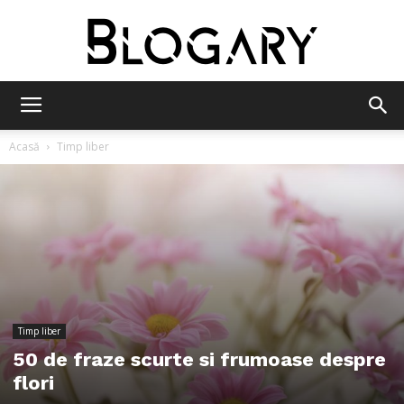
Blogary
Acasă
Timp liber
Timp liber
50 de fraze scurte si frumoase despre
flori