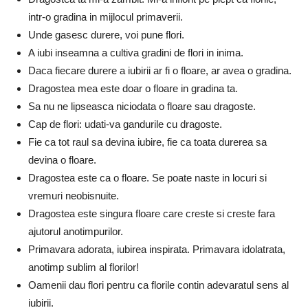
intr-o gradina in mijlocul primaverii.
Unde gasesc durere, voi pune flori.
A iubi inseamna a cultiva gradini de flori in inima.
Daca fiecare durere a iubirii ar fi o floare, ar avea o gradina.
Dragostea mea este doar o floare in gradina ta.
Sa nu ne lipseasca niciodata o floare sau dragoste.
Cap de flori: udati-va gandurile cu dragoste.
Fie ca tot raul sa devina iubire, fie ca toata durerea sa
devina o floare.
Dragostea este ca o floare. Se poate naste in locuri si
vremuri neobisnuite.
Dragostea este singura floare care creste si creste fara
ajutorul anotimpurilor.
Primavara adorata, iubirea inspirata. Primavara idolatrata,
anotimp sublim al florilor!
Oamenii dau flori pentru ca florile contin adevaratul sens al
iubirii.