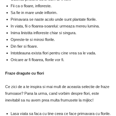
Fii ca o floare, infloreste.
Sa fie in mare unde inflorim.
Primavara se naste acolo unde sunt plantate florile.
In viata, fii o floarea-soarelui: urmeaza mereu lumina.
Inima linistita infloreste chiar si singura.
Opreste-te si mirosi florile.
Din fier si floare.
Intotdeauna exista flori pentru cine vrea sa le vada.
Oricare ar fi floarea, florile vor fi.
Fraze dragute cu flori
Ce zici de a te inspira si mai mult de aceasta selectie de fraze
frumoase? Pana la urma, cand vorbim despre flori, este
inevitabil sa nu avem prea multa frumusete la mijloc!
Lasa viata sa faca cu tine ceea ce face primavara cu florile.