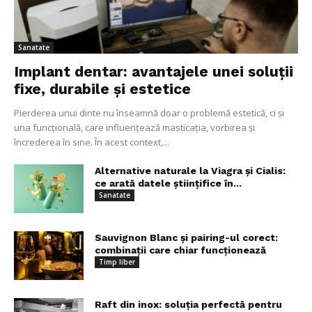
Sanatate
Implant dentar: avantajele unei soluții
fixe, durabile și estetice
Pierderea unui dinte nu înseamnă doar o problemă estetică, ci și
una funcțională, care influențează masticația, vorbirea și
încrederea în sine. În acest context,...
Alternative naturale la Viagra și Cialis:
ce arată datele științifice în...
Sanatate
Sauvignon Blanc și pairing-ul corect:
combinații care chiar funcționează
Timp liber
Raft din inox: soluția perfectă pentru