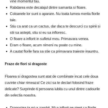
vine momentul tau.
Rabdarea este decalajul dintre samanta si floare.
Coloanele lor sunt o aparare. Nu toata lumea merita florile
tale.
Stiu ca arat ca un cactus, dar daca te descurci cu spinii si
stii sa astepti, stiu si eu sa infloresc.
O floare a inflorit in sufletul meu. Primavara venea.
Eram o floare, acum nimeni nu poate cu mine.
A cautat florile fara sa stie ca primavara traieste inauntru.
Fraze de flori si dragoste
Floarea si dragostea sunt atat de combinate incat cele doua
cuvinte chiar rimeaza! Ce zici sa te declari folosind fraze
delicate? Surprinde-ti persoana iubita cu unul dintre cadourile
din selectia noastra.
Dragostea ta mi-a zambit. Mi-a inflorit pe piept ca florile,