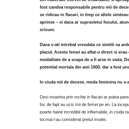
fost candva responsabile pentru mii de dece
se ridicau in flacari, in timp ce altele simte
aprinse – si daca ar supravietui focului, atunc
oricum.
Daca v-ati intrebat vreodata ce simtiti sa arde
placut. Aceste femei au aflat-o direct si erau 
modalitate de a scapa de a fi arse in viata. 
potential mortala din anii 1800, dar a fost un
In ciuda mii de decese, moda feminina nu s-
Desi moartea prin rochie in flacari ar putea par
foc de fapt au ucis mii de femei pe an. La incepu
poarte haine incredibil de inflamabile, in ciuda 
tocmai l-au considerat pretul modei.