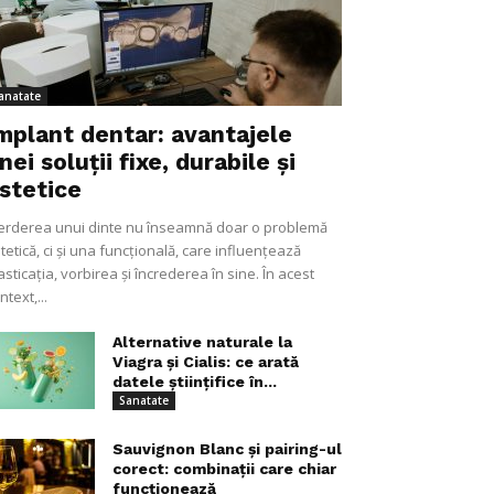
anatate
mplant dentar: avantajele
nei soluții fixe, durabile și
stetice
erderea unui dinte nu înseamnă doar o problemă
tetică, ci și una funcțională, care influențează
sticația, vorbirea și încrederea în sine. În acest
ntext,...
Alternative naturale la
Viagra și Cialis: ce arată
datele științifice în...
Sanatate
Sauvignon Blanc și pairing-ul
corect: combinații care chiar
funcționează