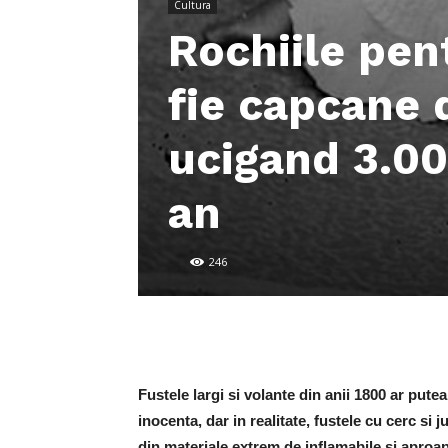
Cultura
Rochiile pen
fie capcane 
ucigand 3.0
an
246
Fustele largi si volante din anii 1800 ar pute
inocenta, dar in realitate, fustele cu cerc si
din materiale extrem de inflamabile si aproape