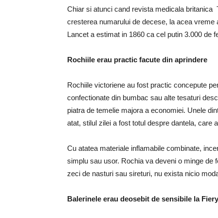
Chiar si atunci cand revista medicala britanica 
cresterea numarului de decese, la acea vreme a
Lancet a estimat in 1860 ca cel putin 3.000 de fe
Rochiile erau practic facute din aprindere
Rochiile victoriene au fost practic concepute pent
confectionate din bumbac sau alte tesaturi desch
piatra de temelie majora a economiei. Unele dint
atat, stilul zilei a fost totul despre dantela, care 
Cu atatea materiale inflamabile combinate, ince
simplu sau usor. Rochia va deveni o minge de foc
zeci de nasturi sau sireturi, nu exista nicio moda
Balerinele erau deosebit de sensibile la Fie