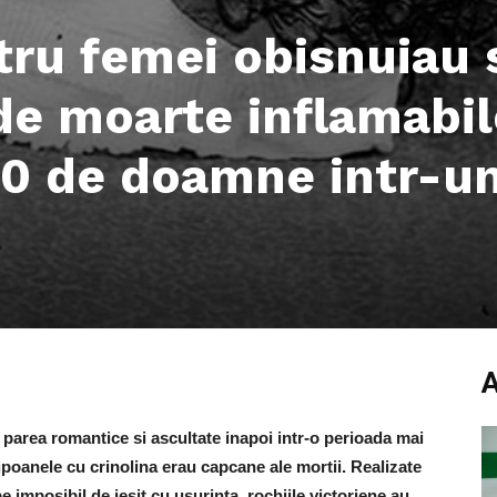
tru femei obisnuiau 
de moarte inflamabil
00 de doamne intr-u
a parea romantice si ascultate inapoi intr-o perioada mai
 jupoanele cu crinolina erau capcane ale mortii. Realizate
 imposibil de iesit cu usurinta, rochiile victoriene au