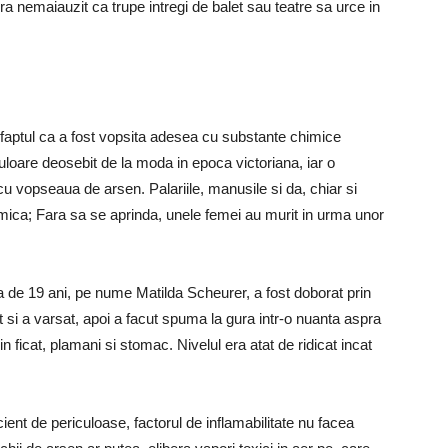
era nemaiauzit ca trupe intregi de balet sau teatre sa urce in
e faptul ca a fost vopsita adesea cu substante chimice
uloare deosebit de la moda in epoca victoriana, iar o
u vopseaua de arsen. Palariile, manusile si da, chiar si
imica; Fara sa se aprinda, unele femei au murit in urma unor
sta de 19 ani, pe nume Matilda Scheurer, a fost doborat prin
 si a varsat, apoi a facut spuma la gura intr-o nuanta aspra
n ficat, plamani si stomac. Nivelul era atat de ridicat incat
cient de periculoase, factorul de inflamabilitate nu facea