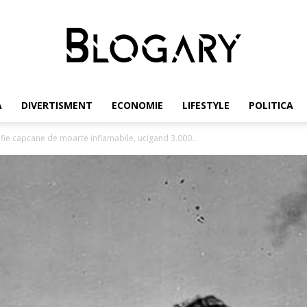
A
DIVERTISMENT
ECONOMIE
LIFESTYLE
POLITICA
Blogary
 fie capcane de moarte inflamabile, ucigand 3.000...