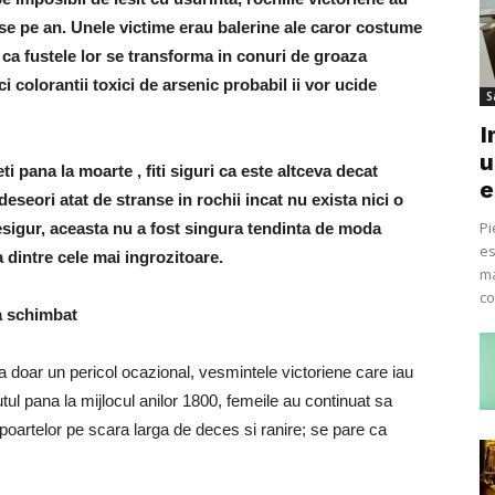
se pe an. Unele victime erau balerine ale caror costume
au ca fustele lor se transforma in conuri de groaza
i colorantii toxici de arsenic probabil ii vor ucide
S
I
u
ti pana la moarte , fiti siguri ca este altceva decat
e
deseori atat de stranse in rochii incat nu exista nici o
Pi
Desigur, aceasta nu a fost singura tendinta de moda
es
a dintre cele mai ingrozitoare.
ma
co
a schimbat
ea doar un pericol ocazional, vesmintele victoriene care iau
tul pana la mijlocul anilor 1800, femeile au continuat sa
rapoartelor pe scara larga de deces si ranire; se pare ca