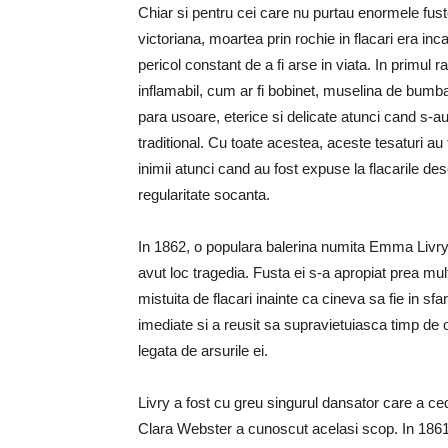
Chiar si pentru cei care nu purtau enormele fus
victoriana, moartea prin rochie in flacari era inca 
pericol constant de a fi arse in viata. In primul ra
inflamabil, cum ar fi bobinet, muselina de bumbac
para usoare, eterice si delicate atunci cand s-au 
traditional. Cu toate acestea, aceste tesaturi a
inimii atunci cand au fost expuse la flacarile des
regularitate socanta.
In 1862, o populara balerina numita Emma Livry 
avut loc tragedia. Fusta ei s-a apropiat prea mul
mistuita de flacari inainte ca cineva sa fie in sfar
imediate si a reusit sa supravietuiasca timp de o
legata de arsurile ei.
Livry a fost cu greu singurul dansator care a ce
Clara Webster a cunoscut acelasi scop. In 1861,