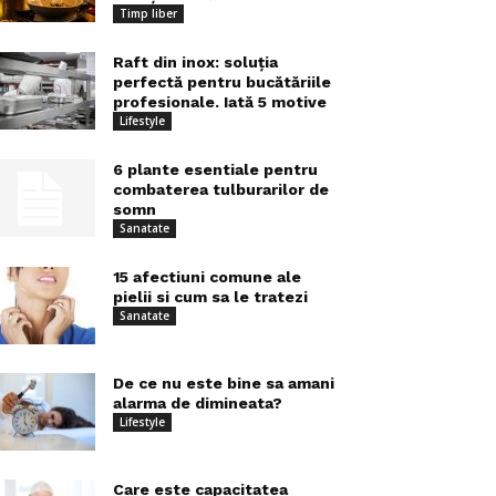
Timp liber
Raft din inox: soluția
perfectă pentru bucătăriile
profesionale. Iată 5 motive
Lifestyle
6 plante esentiale pentru
combaterea tulburarilor de
somn
Sanatate
15 afectiuni comune ale
pielii si cum sa le tratezi
Sanatate
De ce nu este bine sa amani
alarma de dimineata?
Lifestyle
Care este capacitatea