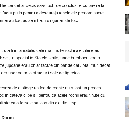
The Lancet a decis sa-si publice concluziile cu privire la
 facut putin pentru a descuraja tendintele predominante.
mei au fost ucise intr-un singur an de foc.
ru a fi inflamabile; cele mai multe rochii ale zilei erau
ise , in special in Statele Unite, unde bumbacul era o
re jupoane erau chiar facute din par de cal . Mai mult decat
a ars usor datorita structurii sale de tip retea.
rcarea de a stinge un foc de rochie nu a fost un proces
 in cateva clipe si, pentru ca acele rochii erau tinute cu
litate ca o femeie sa iasa din ele din timp.
ry Doom