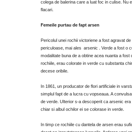
colega de balerina care a luat foc in culise. Nu 
flacari.
Femeile purtau de fapt arsen
Pericolul unei rochii victoriene a fost agravat d
periculoase, mai ales arsenic . Verde a fost o c
modalitate buna de a obtine acea nuanta a fost c
rochiile, erau colorate in verde cu substanta ch
decese oribile.
In 1861, un producator de flori artificiale in var
simplul fapt de a lucra cu vopseaua. A convulsat
de verde. Ulterior s-a descoperit ca arsenic era i
chiar si albul ochilor ei se colorase in verde.
In timp ce rochiile cu dantela de arsen erau sufi