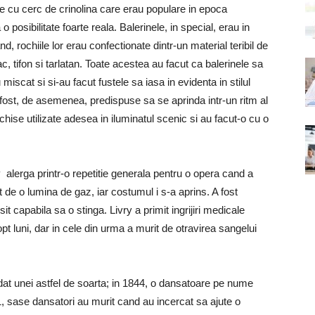
te cu cerc de crinolina care erau populare in epoca
o posibilitate foarte reala. Balerinele, in special, erau in
nd, rochiile lor erau confectionate dintr-un material teribil de
, tifon si tarlatan. Toate acestea au facut ca balerinele sa
miscat si si-au facut fustele sa iasa in evidenta in stilul
u fost, de asemenea, predispuse sa se aprinda intr-un ritm al
chise utilizate adesea in iluminatul scenic si au facut-o cu o
alerga printr-o repetitie generala pentru o opera cand a
t de o lumina de gaz, iar costumul i s-a aprins. A fost
sit capabila sa o stinga. Livry a primit ingrijiri medicale
pt luni, dar in cele din urma a murit de otravirea sangelui
dat unei astfel de soarta; in 1844, o dansatoare pe nume
 sase dansatori au murit cand au incercat sa ajute o