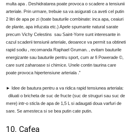
multa apa . Deshidratarea poate provoca o scadere a tensiunii
arteriale. Prin urmare, trebuie sa va asigurati ca aveti cel putin
2 litri de apa pe zi (toate bauturile combinate: inca apa, ceaiuri
de plante, apa infuzata etc.) Apele spumante natural sarate
precum Vichy Celestins sau Saint-Yorre sunt interesante in
cazul scaderii tensiunii arteriale, deoarece va permit sa obtineti
rapid sodiu , recomanda Raphael Gruman. , evitam bauturile
energizante sau bauturile pentru sport, cum ar fi Powerade ©,
care sunt zaharoase si chimice. Unele contin taurina care
poate provoca hipertensiune arteriala .”
► Idee de bautura pentru a va ridica rapid tensiunea arteriala:
diluati o bricheta de suc de fructe (suc de struguri sau suc de
mere) intr-o sticla de apa de 1,5 L si adaugati doua varfuri de
sare. Se amesteca si se bea putin cate putin.
10. Cafea