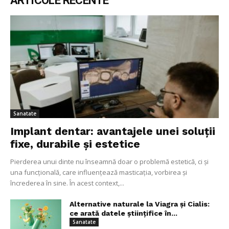
ARTICOLE RECENTE
Sanatate
Implant dentar: avantajele unei soluții
fixe, durabile și estetice
Pierderea unui dinte nu înseamnă doar o problemă estetică, ci și
una funcțională, care influențează masticația, vorbirea și
încrederea în sine. În acest context,...
Alternative naturale la Viagra și Cialis:
ce arată datele științifice în...
Sanatate