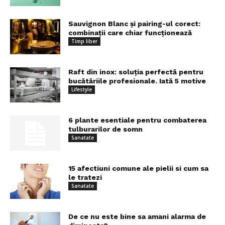
Sauvignon Blanc și pairing-ul corect:
combinații care chiar funcționează
Timp liber
Raft din inox: soluția perfectă pentru
bucătăriile profesionale. Iată 5 motive
Lifestyle
6 plante esentiale pentru combaterea
tulburarilor de somn
Sanatate
15 afectiuni comune ale pielii si cum sa
le tratezi
Sanatate
De ce nu este bine sa amani alarma de