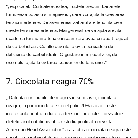
“, explica el. Cu toate acestea, fructele precum bananele
furnizeaza potasiu si magneziu , care vor ajuta la cresterea
tensiunii arteriale. De asemenea, zaharul are tendinta de a
creste tensiunea arteriala. Mai general, ce va ajuta a evita
scaderea tensiunii arteriale inseamna a avea un aport regulat
de carbohidrati . Cu alte cuvinte, a evita perioadele de
deficienta de carbohidrati . O gustare in mijlocul zilei, de
exemplu, ajuta la evitarea scaderilor de tensiune .”
7. Ciocolata neagra 70%
„ Datorita continutului de magneziu si potasiu, ciocolata
neagra, in portii moderate si cel putin 70% cacao , este
interesanta pentru reducerea tensiunii arteriale ”, dezvaluie
dieteticianul-nutritionistul. Un studiu publicat in revista
American Heart Association* a aratat ca ciocolata neagra este
capabila sa imbunatateasca trecerea sangelui prin artere , fara