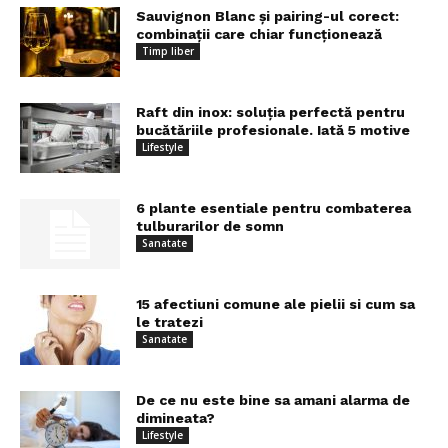
Sauvignon Blanc și pairing-ul corect:
combinații care chiar funcționează
Timp liber
Raft din inox: soluția perfectă pentru
bucătăriile profesionale. Iată 5 motive
Lifestyle
6 plante esentiale pentru combaterea
tulburarilor de somn
Sanatate
15 afectiuni comune ale pielii si cum sa
le tratezi
Sanatate
De ce nu este bine sa amani alarma de
dimineata?
Lifestyle