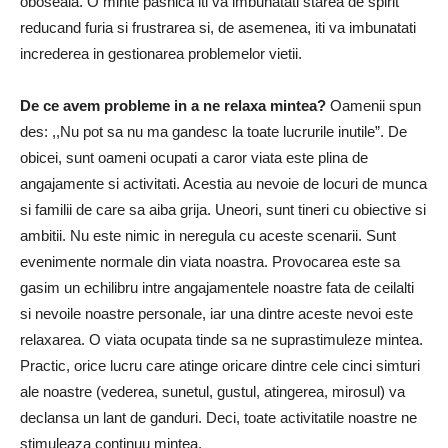
oboseala. O minte pasnica iti va imbunatati starea de spirit
reducand furia si frustrarea si, de asemenea, iti va imbunatati
increderea in gestionarea problemelor vietii.
De ce avem probleme in a ne relaxa mintea?
Oamenii spun
des: ,,Nu pot sa nu ma gandesc la toate lucrurile inutile”. De
obicei, sunt oameni ocupati a caror viata este plina de
angajamente si activitati. Acestia au nevoie de locuri de munca
si familii de care sa aiba grija. Uneori, sunt tineri cu obiective si
ambitii. Nu este nimic in neregula cu aceste scenarii. Sunt
evenimente normale din viata noastra. Provocarea este sa
gasim un echilibru intre angajamentele noastre fata de ceilalti
si nevoile noastre personale, iar una dintre aceste nevoi este
relaxarea. O viata ocupata tinde sa ne suprastimuleze mintea.
Practic, orice lucru care atinge oricare dintre cele cinci simturi
ale noastre (vederea, sunetul, gustul, atingerea, mirosul) va
declansa un lant de ganduri. Deci, toate activitatile noastre ne
stimuleaza continuu mintea.