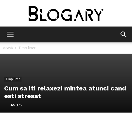
Blogary
Acasă
Timp liber
Timp liber
Cum sa iti relaxezi mintea atunci cand
esti stresat
375