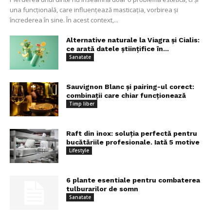
una funcțională, care influențează masticația, vorbirea și
încrederea în sine. În acest context,...
Alternative naturale la Viagra și Cialis:
ce arată datele științifice în...
Sanatate
Sauvignon Blanc și pairing-ul corect:
combinații care chiar funcționează
Timp liber
Raft din inox: soluția perfectă pentru
bucătăriile profesionale. Iată 5 motive
Lifestyle
6 plante esentiale pentru combaterea
tulburarilor de somn
Sanatate