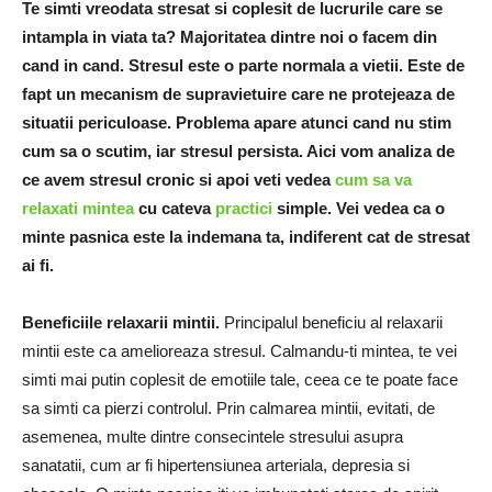
Te simti vreodata stresat si coplesit de lucrurile care se
intampla in viata ta? Majoritatea dintre noi o facem din
cand in cand. Stresul este o parte normala a vietii. Este de
fapt un mecanism de supravietuire care ne protejeaza de
situatii periculoase. Problema apare atunci cand nu stim
cum sa o scutim, iar stresul persista. Aici vom analiza de
ce avem stresul cronic si apoi veti vedea
cum sa va
relaxati mintea
cu cateva
practici
simple. Vei vedea ca o
minte pasnica este la indemana ta, indiferent cat de stresat
ai fi.
Beneficiile relaxarii mintii.
Principalul beneficiu al relaxarii
mintii este ca amelioreaza stresul. Calmandu-ti mintea, te vei
simti mai putin coplesit de emotiile tale, ceea ce te poate face
sa simti ca pierzi controlul. Prin calmarea mintii, evitati, de
asemenea, multe dintre consecintele stresului asupra
sanatatii, cum ar fi hipertensiunea arteriala, depresia si