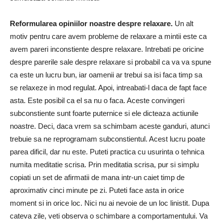
Reformularea opiniilor noastre despre relaxare.
Un alt
motiv pentru care avem probleme de relaxare a mintii este ca
avem pareri inconstiente despre relaxare. Intrebati pe oricine
despre parerile sale despre relaxare si probabil ca va va spune
ca este un lucru bun, iar oamenii ar trebui sa isi faca timp sa
se relaxeze in mod regulat. Apoi, intreabati-l daca de fapt face
asta. Este posibil ca el sa nu o faca. Aceste convingeri
subconstiente sunt foarte puternice si ele dicteaza actiunile
noastre. Deci, daca vrem sa schimbam aceste ganduri, atunci
trebuie sa ne reprogramam subconstientul. Acest lucru poate
parea dificil, dar nu este. Puteti practica cu usurinta o tehnica
numita meditatie scrisa. Prin meditatia scrisa, pur si simplu
copiati un set de afirmatii de mana intr-un caiet timp de
aproximativ cinci minute pe zi. Puteti face asta in orice
moment si in orice loc. Nici nu ai nevoie de un loc linistit. Dupa
cateva zile, veti observa o schimbare a comportamentului. Va