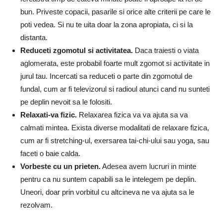
bun. Priveste copacii, pasarile si orice alte criterii pe care le
poti vedea. Si nu te uita doar la zona apropiata, ci si la
distanta.
Reduceti zgomotul si activitatea.
Daca traiesti o viata
aglomerata, este probabil foarte mult zgomot si activitate in
jurul tau. Incercati sa reduceti o parte din zgomotul de
fundal, cum ar fi televizorul si radioul atunci cand nu sunteti
pe deplin nevoit sa le folositi.
Relaxati-va fizic.
Relaxarea fizica va va ajuta sa va
calmati mintea. Exista diverse modalitati de relaxare fizica,
cum ar fi stretching-ul, exersarea tai-chi-ului sau yoga, sau
faceti o baie calda.
Vorbeste cu un prieten.
Adesea avem lucruri in minte
pentru ca nu suntem capabili sa le intelegem pe deplin.
Uneori, doar prin vorbitul cu altcineva ne va ajuta sa le
rezolvam.