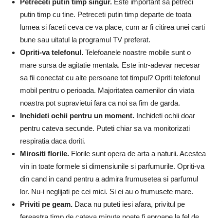
Petreceti putin timp singur.
Este important sa petreci
putin timp cu tine. Petreceti putin timp departe de toata
lumea si faceti ceva ce va place, cum ar fi citirea unei carti
bune sau uitatul la programul TV preferat.
Opriti-va telefonul.
Telefoanele noastre mobile sunt o
mare sursa de agitatie mentala. Este intr-adevar necesar
sa fii conectat cu alte persoane tot timpul? Opriti telefonul
mobil pentru o perioada. Majoritatea oamenilor din viata
noastra pot supravietui fara ca noi sa fim de garda.
Inchideti ochii pentru un moment.
Inchideti ochii doar
pentru cateva secunde. Puteti chiar sa va monitorizati
respiratia daca doriti.
Mirositi florile.
Florile sunt opera de arta a naturii. Acestea
vin in toate formele si dimensiunile si parfumurile. Opriti-va
din cand in cand pentru a admira frumusetea si parfumul
lor. Nu-i neglijati pe cei mici. Si ei au o frumusete mare.
Priviti pe geam.
Daca nu puteti iesi afara, privitul pe
fereastra timp de cateva minute poate fi aproape la fel de