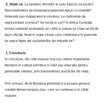
2.
Stiati ca:
La beriberi, femeilor le este interzis sa recite?
Neozeelandezii acompaniaza poemele epice cu melodii?
Hotenotii sau malaezienii le insotesc cu rudimente de
reprezentare scenica? Se recita in cor? In Africa Centrala
exista cantareti ambulanti, iar cafrii si zulusii au chiar un fel de
barzi oficiali, tinuti in mare cinste care celebreaza in poemele
lor epice fapte ale razboinicilor din triburile lor?
1.
Concluzie
In concluzie, din cele expuse mai sus reiese importanta
literaturii in cultura primitiva si rolul sau educativ pentru
generatiile viitoare, prin transmiterea practicilor de viata.
Prin urmare, de la literatura preistorica a inceput geneza
creatiei literare propriu zise, care se continua si in zilele
noastre.