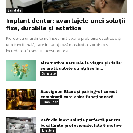
Sanatate
Implant dentar: avantajele unei soluții
fixe, durabile și estetice
Pierderea unui dinte nu înseamnă doar o problemă estetică, ci și
una funcțională, care influențează masticația, vorbirea și
încrederea în sine. În acest context,...
Alternative naturale la Viagra și Cialis:
ce arată datele științifice în...
Sanatate
Sauvignon Blanc și pairing-ul corect:
combinații care chiar funcționează
Timp liber
Raft din inox: soluția perfectă pentru
bucătăriile profesionale. Iată 5 motive
Lifestyle