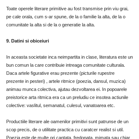
Toate operele literare primitive au fost transmise prin viu grai,
pe cale orala, cum s-ar spune, de la o familie la alta, de la o
comunitate la alta si de la o generatie la alta.
9. Datini si obiceiuri
In aceasta societate inca neimpartita in clase, literatura este un
bun comun la care contribuie intreaga comunitate culturala.
Daca artele figurative erau prezente (picturile rupestre
prezente in pesteri) , artele ritmice (poezia, dansul, muzica)
animau munca colectiva, ajutau dezvoltarea ei. In popoarele
preistorice arta ritmica era ca un preludiu ce insotea actiunile
colective: vaslitul, semanatul, culesul, vanatoarea etc.
Productiile literare ale oamenilor primitivi sunt patrunse de un
scop precis, de o utilitate practica cu caratcer realist si util.
Poezia este de multe ori cantata, fredonata, mimata sau chiar