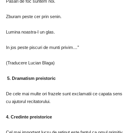
Pasari de foc suntem noi.
Zburam peste cer prin senin.
Lumina noastra-I un glas.
In jos peste piscuri de munti privim…”
(Traducere Lucian Blaga)
5. Dramatism preistoric
De cele mai multe ori frazele sunt exclamatii ce capata sens
cu ajutorul recitatorului.
4. Credinte preistorice
Cel mai important lucru de retinut este faptul ca omul primitiv