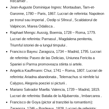
Recamier .
Jean-Auguste Dominique Ingres: Montauban, Tarn-et-
Garonne, 1780 – Paris, 1867. Lucrari de referinta: Napoleon
pe tronul sau imperial , Oedip si Sfinxul , Scaldatorul de
Valpincon, Marea Odalisca .
Raphael Mengs: Aussig, Boemia, 1728 – Roma, 1779.
Lucrari de referinta: Parnasul , Magdalena penitenta,
Triumful istoriei de-a lungul timpului .
Francisco Bayeu: Zaragoza, 1734 – Madrid, 1795. Lucrari
de referinta: Paseo de las Delicias, Uniunea Fericita a
Spaniei si Parma promoveaza stiinta si artele.
Angelica Kauffmann: Chur, 1741 – Roma, 1807. Lucrari de
referinta: Ariadna abandonata , Telemachus si nimfele lui
Calypso, Alegoria poeziei si picturii .
Mariano Salvador Maella: Valencia, 1739 – Madrid, 1819.
Lucrari de referinta: Batalia de la Aljubarrota , Imbarcarea .
Francisco de Goya (pictor al tranzitiei la romantism):
Zaragoza, 1746 – Bordeaux, 1828. Lucrari de referinta: