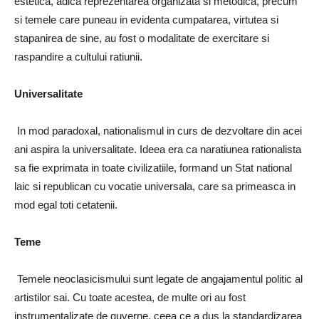
estetica, adica reprezentarea organizata si metodica, precum
si temele care puneau in evidenta cumpatarea, virtutea si
stapanirea de sine, au fost o modalitate de exercitare si
raspandire a cultului ratiunii.
Universalitate
In mod paradoxal, nationalismul in curs de dezvoltare din acei
ani aspira la universalitate. Ideea era ca naratiunea rationalista
sa fie exprimata in toate civilizatiile, formand un Stat national
laic si republican cu vocatie universala, care sa primeasca in
mod egal toti cetatenii.
Teme
Temele neoclasicismului sunt legate de angajamentul politic al
artistilor sai. Cu toate acestea, de multe ori au fost
instrumentalizate de guverne, ceea ce a dus la standardizarea