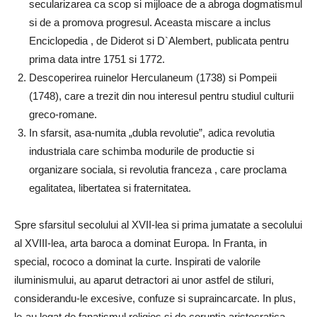
secularizarea ca scop si mijloace de a abroga dogmatismul
si de a promova progresul. Aceasta miscare a inclus
Enciclopedia , de Diderot si D`Alembert, publicata pentru
prima data intre 1751 si 1772.
Descoperirea ruinelor Herculaneum (1738) si Pompeii
(1748), care a trezit din nou interesul pentru studiul culturii
greco-romane.
In sfarsit, asa-numita „dubla revolutie”, adica revolutia
industriala care schimba modurile de productie si
organizare sociala, si revolutia franceza , care proclama
egalitatea, libertatea si fraternitatea.
Spre sfarsitul secolului al XVII-lea si prima jumatate a secolului
al XVIII-lea, arta baroca a dominat Europa. In Franta, in
special, rococo a dominat la curte. Inspirati de valorile
iluminismului, au aparut detractori ai unor astfel de stiluri,
considerandu-le excesive, confuze si supraincarcate. In plus,
le-au legat de fanatismul religios si de coruptia aristocratica.