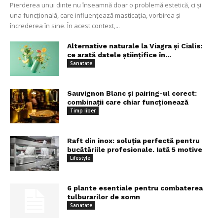
Pierderea unui dinte nu înseamnă doar o problemă estetică, ci și
una funcțională, care influențează masticația, vorbirea și
încrederea în sine. În acest context,...
Alternative naturale la Viagra și Cialis:
ce arată datele științifice în...
Sanatate
Sauvignon Blanc și pairing-ul corect:
combinații care chiar funcționează
Timp liber
Raft din inox: soluția perfectă pentru
bucătăriile profesionale. Iată 5 motive
Lifestyle
6 plante esentiale pentru combaterea
tulburarilor de somn
Sanatate