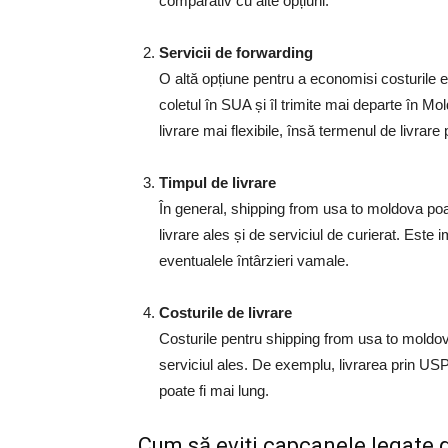
comparativ cu alte opțiuni.
Servicii de forwarding
O altă opțiune pentru a economisi costurile e
coletul în SUA și îl trimite mai departe în Mol
livrare mai flexibile, însă termenul de livrare 
Timpul de livrare
În general, shipping from usa to moldova poate
livrare ales și de serviciul de curierat. Este im
eventualele întârzieri vamale.
Costurile de livrare
Costurile pentru shipping from usa to moldova
serviciul ales. De exemplu, livrarea prin USP
poate fi mai lung.
Cum să eviți capcanele legate 