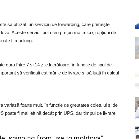
ste să utilizați un serviciu de forwarding, care primește
dova. Aceste servicii pot oferi prețuri mai mici și opțiuni de
poate fi mai lung.
 dura între 7 și 14 zile lucrătoare, în funcție de tipul de
portant să verificați estimările de livrare și să luați în calcul
 variază foarte mult, în funcție de greutatea coletului și de
S poate fi mai ieftină decât prin UPS, dar timpul de livrare
de „shipping from usa to moldova”