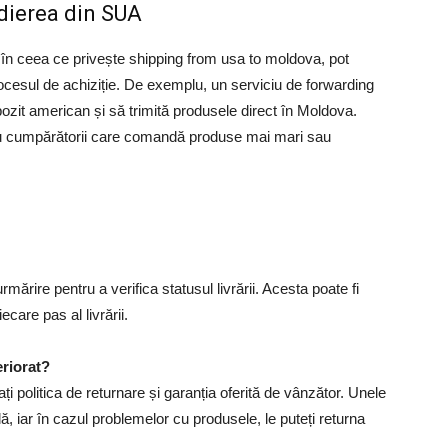
edierea din SUA
în ceea ce privește shipping from usa to moldova, pot
procesul de achiziție. De exemplu, un serviciu de forwarding
ozit american și să trimită produsele direct în Moldova.
ru cumpărătorii care comandă produse mai mari sau
ărire pentru a verifica statusul livrării. Acesta poate fi
iecare pas al livrării.
riorat?
ți politica de returnare și garanția oferită de vânzător. Unele
lă, iar în cazul problemelor cu produsele, le puteți returna