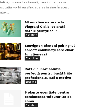
tetică, ci și una funcțională, care influențează
sticația, vorbirea și încrederea în sine. În acest
ntext,...
Alternative naturale la
Viagra și Cialis: ce arată
datele științifice în...
Sanatate
Sauvignon Blanc și pairing-ul
corect: combinații care chiar
funcționează
Timp liber
Raft din inox: soluția
perfectă pentru bucătăriile
profesionale. Iată 5 motive
Lifestyle
6 plante esentiale pentru
combaterea tulburarilor de
somn
Sanatate