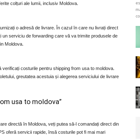
es
rite colțuri ale lumii, inclusiv Moldova.
ma
co
rnizați o adresă de livrare. În cazul în care nu livrați direct
ți un serviciu de forwarding care vă va trimite produsele de
din Moldova.
ă verificați costurile pentru shipping from usa to moldova.
etului, greutatea acestuia și alegerea serviciului de livrare
 from usa to moldova”
rare directă în Moldova, veți putea să-l comandați direct din
oferă servicii rapide, însă costurile pot fi mai mari