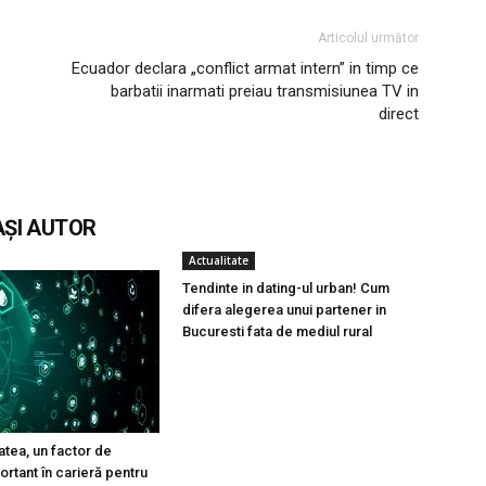
Articolul următor
Ecuador declara „conflict armat intern” in timp ce
barbatii inarmati preiau transmisiunea TV in
direct
AȘI AUTOR
Actualitate
Tendinte in dating-ul urban! Cum
difera alegerea unui partener in
Bucuresti fata de mediul rural
atea, un factor de
rtant în carieră pentru