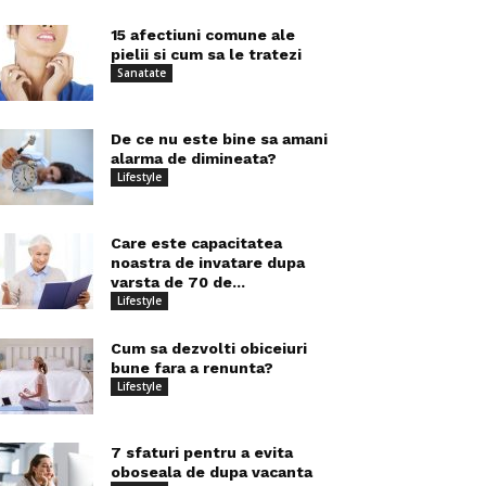
15 afectiuni comune ale
pielii si cum sa le tratezi
Sanatate
De ce nu este bine sa amani
alarma de dimineata?
Lifestyle
Care este capacitatea
noastra de invatare dupa
varsta de 70 de...
Lifestyle
Cum sa dezvolti obiceiuri
bune fara a renunta?
Lifestyle
7 sfaturi pentru a evita
oboseala de dupa vacanta