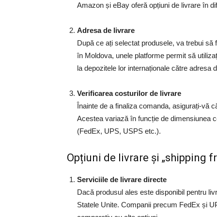
Amazon și eBay oferă opțiuni de livrare în dife
Adresa de livrare
După ce ați selectat produsele, va trebui să fu
în Moldova, unele platforme permit să utiliza
la depozitele lor internaționale către adresa 
Verificarea costurilor de livrare
Înainte de a finaliza comanda, asigurați-vă c
Acestea variază în funcție de dimensiunea col
(FedEx, UPS, USPS etc.).
Opțiuni de livrare și „shipping
Serviciile de livrare directe
Dacă produsul ales este disponibil pentru liv
Statele Unite. Companii precum FedEx și UPS 