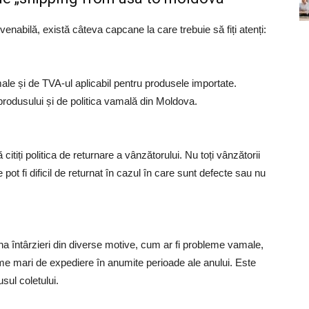
bilă, există câteva capcane la care trebuie să fiți atenți:
male și de TVA-ul aplicabil pentru produsele importate.
produsului și de politica vamală din Moldova.
citiți politica de returnare a vânzătorului. Nu toți vânzătorii
 pot fi dificil de returnat în cazul în care sunt defecte sau nu
a întârzieri din diverse motive, cum ar fi probleme vamale,
me mari de expediere în anumite perioade ale anului. Este
sul coletului.