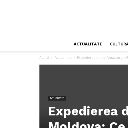
ACTUALITATE
CULTUR
Acasă
Actualitate
Expedierea de pe Amazon și eBa
Actualitate
Expedierea d
Moldova: Ce 