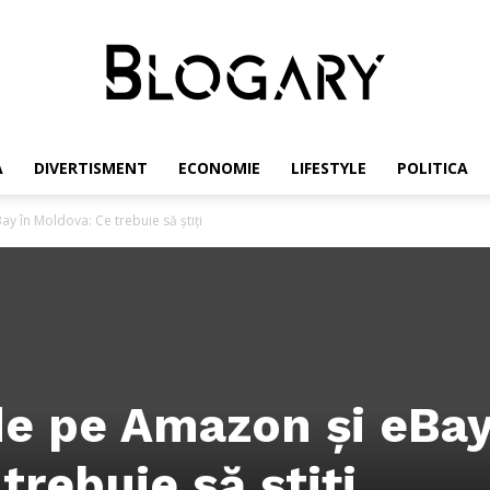
A
DIVERTISMENT
ECONOMIE
LIFESTYLE
POLITICA
Blogary
y în Moldova: Ce trebuie să știți
e pe Amazon și eBay
trebuie să știți