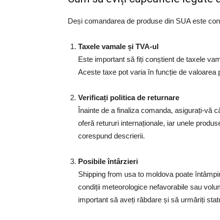
Deși comandarea de produse din SUA este convena
Taxele vamale și TVA-ul
Este important să fiți conștient de taxele va
Aceste taxe pot varia în funcție de valoarea 
Verificați politica de returnare
Înainte de a finaliza comanda, asigurați-vă că 
oferă retururi internaționale, iar unele produse
corespund descrierii.
Posibile întârzieri
Shipping from usa to moldova poate întâmpin
condiții meteorologice nefavorabile sau volu
important să aveți răbdare și să urmăriți statu