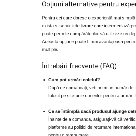
Opțiuni alternative pentru exp
Pentru cei care doresc o experiență mai simplă 
exista și servicii de livrare care intermediază 
poate permite cumpărătorilor să utilizeze un dep
Această opțiune poate fi mai avantajoasă pent
multiple.
Întrebări frecvente (FAQ)
Cum pot urmări coletul?
După ce comandați, veți primi un număr de urm
folosit pe site-urile curierilor pentru a urmări f
Ce se întâmplă dacă produsul ajunge dete
Înainte de a comanda, asigurați-vă că verifica
platforme au politici de returnare internaționa
pentru o rambursare.