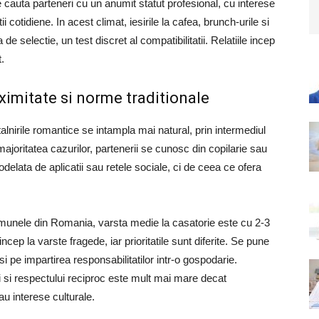
Se cauta parteneri cu un anumit statut profesional, cu interese
 cotidiene. In acest climat, iesirile la cafea, brunch-urile si
e selectie, un test discret al compatibilitatii. Relatiile incep
.
oximitate si norme traditionale
talnirile romantice se intampla mai natural, prin intermediul
 majoritatea cazurilor, partenerii se cunosc din copilarie sau
odelata de aplicatii sau retele sociale, ci de ceea ce ofera
comunele din Romania, varsta medie la casatorie este cu 2-3
ncep la varste fragede, iar prioritatile sunt diferite. Se pune
si pe impartirea responsabilitatilor intr-o gospodarie.
ei si respectului reciproc este mult mai mare decat
au interese culturale.