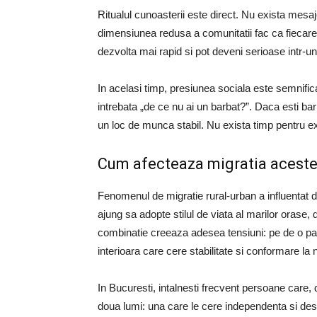
Ritualul cunoasterii este direct. Nu exista mesa
dimensiunea redusa a comunitatii fac ca fiecare pa
dezvolta mai rapid si pot deveni serioase intr-un
In acelasi timp, presiunea sociala este semnifica
intrebata „de ce nu ai un barbat?”. Daca esti bar
un loc de munca stabil. Nu exista timp pentru ex
Cum afecteaza migratia aceste
Fenomenul de migratie rural-urban a influentat dire
ajung sa adopte stilul de viata al marilor orase,
combinatie creeaza adesea tensiuni: pe de o parte
interioara care cere stabilitate si conformare la
In Bucuresti, intalnesti frecvent persoane care, d
doua lumi: una care le cere independenta si des