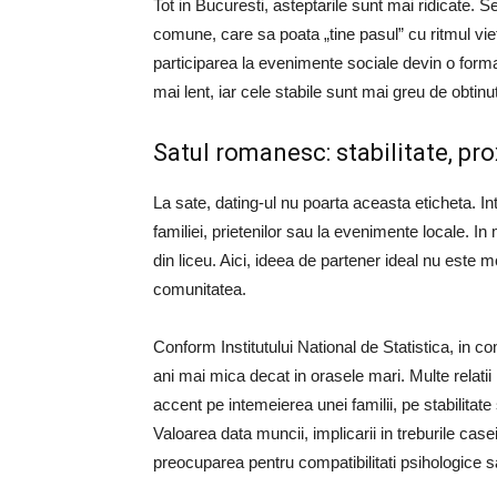
Tot in Bucuresti, asteptarile sunt mai ridicate. 
comune, care sa poata „tine pasul” cu ritmul vietii
participarea la evenimente sociale devin o forma d
mai lent, iar cele stabile sunt mai greu de obtinut
Satul romanesc: stabilitate, pr
La sate, dating-ul nu poarta aceasta eticheta. In
familiei, prietenilor sau la evenimente locale. In
din liceu. Aici, ideea de partener ideal nu este m
comunitatea.
Conform Institutului National de Statistica, in 
ani mai mica decat in orasele mari. Multe relatii i
accent pe intemeierea unei familii, pe stabilitate 
Valoarea data muncii, implicarii in treburile cas
preocuparea pentru compatibilitati psihologice s