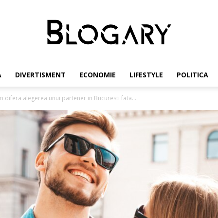
A
DIVERTISMENT
ECONOMIE
LIFESTYLE
POLITICA
Blogary
 difera alegerea unui partener in Bucuresti fata...