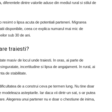
diferentele dintre valorile aduse din mediul rural si stilul de
o resimt o lipsa acuta de potentiali parteneri. Migrarea
latii disponibile, ceea ce explica numarul mai mic de
eilor sub 30 de ani.
re traiesti?
ntate masiv de locul unde traiesti. In oras, ai parte de
singuratate, incertitudine si lipsa de angajament. In rural, ai
ta de stabilitate.
 dificultatea de a construi ceva pe termen lung. Nu tine doar
re modeleaza asteptarile. Iar daca vii dintr-un sat, s-ar putea
atoare. Alegerea unui partener nu e doar o chestiune de inima,