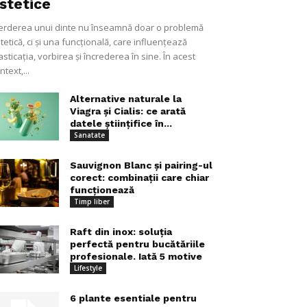
stetice
erderea unui dinte nu înseamnă doar o problemă
tetică, ci și una funcțională, care influențează
sticația, vorbirea și încrederea în sine. În acest
ntext,...
Alternative naturale la
Viagra și Cialis: ce arată
datele științifice în...
Sanatate
Sauvignon Blanc și pairing-ul
corect: combinații care chiar
funcționează
Timp liber
Raft din inox: soluția
perfectă pentru bucătăriile
profesionale. Iată 5 motive
Lifestyle
6 plante esentiale pentru