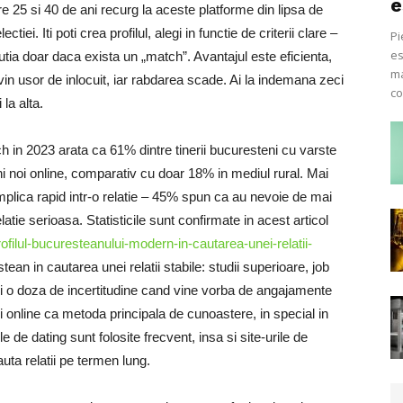
e
re 25 si 40 de ani recurg la aceste platforme din lipsa de
iei. Iti poti crea profilul, alegi in functie de criterii clare –
Pi
es
cutia doar daca exista un „match”. Avantajul este eficienta,
ma
devin usor de inlocuit, iar rabdarea scade. Ai la indemana zeci
co
 la alta.
 in 2023 arata ca 61% dintre tinerii bucuresteni cu varste
i noi online, comparativ cu doar 18% in mediul rural. Mai
 implica rapid intr-o relatie – 45% spun ca au nevoie de mai
tie serioasa. Statisticile sunt confirmate in acest articol
filul-bucuresteanului-modern-in-cautarea-unei-relatii-
stean in cautarea unei relatii stabile: studii superioare, job
 si o doza de incertitudine cand vine vorba de angajamente
ri online ca metoda principala de cunoastere, in special in
le de dating sunt folosite frecvent, insa si site-urile de
ta relatii pe termen lung.