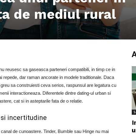
ta de mediul rural
 nu reusesc sa gaseasca parteneri compatibili, in timp ce in
ai repede, dar raman ancorate in modele traditionale. Daca
ai greu sa construiesti ceva serios, raspunsul are legatura cu
oamenii interactioneaza. Diferentele dintre dating-ul urban si
ere, cat si in asteptarile fata de o relatie.
S
 si incertitudine
I
u
alul canal de cunoastere. Tinder, Bumble sau Hinge nu mai