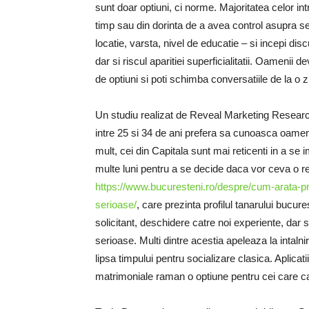
sunt doar optiuni, ci norme. Majoritatea celor int
timp sau din dorinta de a avea control asupra select
locatie, varsta, nivel de educatie – si incepi dis
dar si riscul aparitiei superficialitatii. Oamenii 
de optiuni si poti schimba conversatiile de la o zi
Un studiu realizat de Reveal Marketing Research
intre 25 si 34 de ani prefera sa cunoasca oamen
mult, cei din Capitala sunt mai reticenti in a se
multe luni pentru a se decide daca vor ceva o rela
https://www.bucuresteni.ro/despre/cum-arata-pro
serioase/
, care prezinta profilul tanarului bucure
solicitant, deschidere catre noi experiente, dar
serioase. Multi dintre acestia apeleaza la intalni
lipsa timpului pentru socializare clasica. Aplicatii
matrimoniale raman o optiune pentru cei care cau