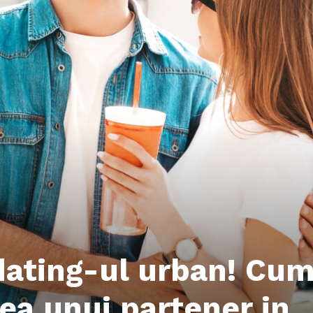
dating-ul urban! Cu
rea unui partener in