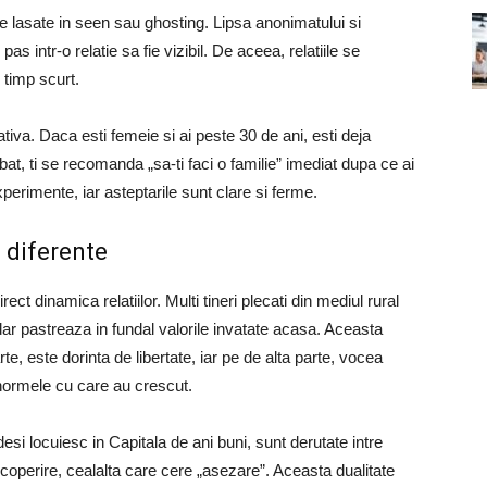
je lasate in seen sau ghosting. Lipsa anonimatului si
s intr-o relatie sa fie vizibil. De aceea, relatiile se
 timp scurt.
tiva. Daca esti femeie si ai peste 30 de ani, esti deja
bat, ti se recomanda „sa-ti faci o familie” imediat dupa ce ai
perimente, iar asteptarile sunt clare si ferme.
 diferente
ct dinamica relatiilor. Multi tineri plecati din mediul rural
 dar pastreaza in fundal valorile invatate acasa. Aceasta
, este dorinta de libertate, iar pe de alta parte, vocea
 normele cu care au crescut.
esi locuiesc in Capitala de ani buni, sunt derutate intre
coperire, cealalta care cere „asezare”. Aceasta dualitate