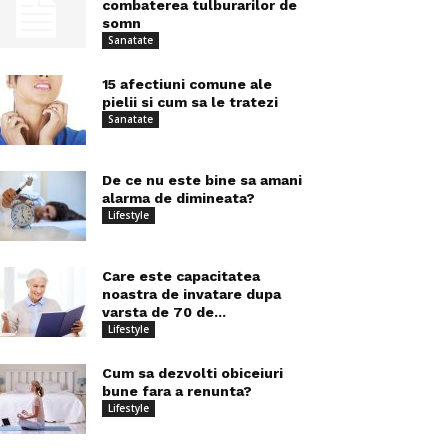
combaterea tulburarilor de
somn
Sanatate
15 afectiuni comune ale
pielii si cum sa le tratezi
Sanatate
De ce nu este bine sa amani
alarma de dimineata?
Lifestyle
Care este capacitatea
noastra de invatare dupa
varsta de 70 de...
Lifestyle
Cum sa dezvolti obiceiuri
bune fara a renunta?
Lifestyle